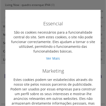
Living Now - quadro estanque IP44
(0)
Living Now - Teclas e centros
(196)
Living Now - quadros de acabamento
(112)
Essencial
Valena Life
(357)
São os cookies necessários para a funcionalidade
Niloé Step
(191)
central do site. Sem estes cookies, o site não pode
funcionar correctamente. Eles ajudam a tornar o site
Suno
(263)
utilizável, permitindo o funcionamento das
funcionalidades básicas.
Caixas de encastrar Batibox
(57)
Ver Mais
Light Now
(457)
Marketing
Living Now - tomadas para máquina
Estes cookies podem ser estabelecidos através do
de barbear
nosso site pelos nossos parceiros de publicidade.
Podem ser usados por essas empresas para construir
Definir
Ordenar por
um perfil sobre os seus interesses e mostrar-lhe
Ordenação
anúncios relevantes em outros websites. Eles não
Decrescente
armazenam diretamente informações pessoais, mas