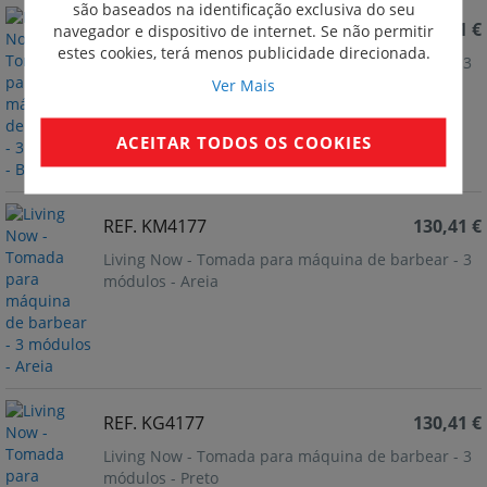
são baseados na identificação exclusiva do seu
REF. KW4177
130,41 €
navegador e dispositivo de internet. Se não permitir
estes cookies, terá menos publicidade direcionada.
Living Now - Tomada para máquina de barbear - 3
Ver Mais
módulos - Branco
ACEITAR TODOS OS COOKIES
REF. KM4177
130,41 €
Living Now - Tomada para máquina de barbear - 3
módulos - Areia
REF. KG4177
130,41 €
Living Now - Tomada para máquina de barbear - 3
módulos - Preto