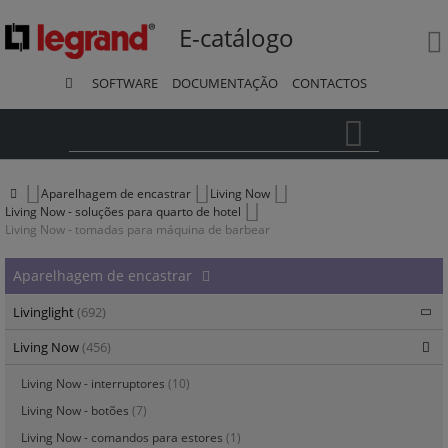
E-catálogo
SOFTWARE
DOCUMENTAÇÃO
CONTACTOS
Pesquisa
Aparelhagem de encastrar
Living Now
Living Now - soluções para quarto de hotel
Living Now - tomadas para máquina de barbear
Aparelhagem de encastrar
Livinglight
(692)
Living Now
(456)
Living Now - interruptores
(10)
Living Now - botões
(7)
Living Now - comandos para estores
(1)