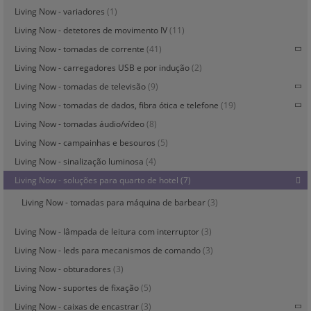
Living Now - variadores
(1)
Living Now - detetores de movimento IV
(11)
Living Now - tomadas de corrente
(41)
Living Now - carregadores USB e por indução
(2)
Living Now - tomadas de televisão
(9)
Living Now - tomadas de dados, fibra ótica e telefone
(19)
Living Now - tomadas áudio/vídeo
(8)
Living Now - campainhas e besouros
(5)
Living Now - sinalização luminosa
(4)
Living Now - soluções para quarto de hotel
(7)
Living Now - tomadas para máquina de barbear
(3)
Living Now - lâmpada de leitura com interruptor
(3)
Living Now - leds para mecanismos de comando
(3)
Living Now - obturadores
(3)
Living Now - suportes de fixação
(5)
Living Now - caixas de encastrar
(3)