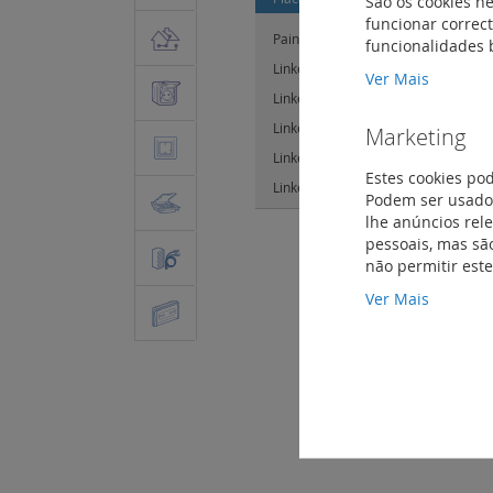
São os cookies ne
funcionar correct
Painel de interligação para equipar
funcionalidades 
Linkeo C cat. 6 - cordões
(9)
Ver Mais
Linkeo C cat. 6A - cordões
(8)
Linkeo C cat. 6 - tomadas RJ45
(2)
Marketing
Linkeo C cat. 6A - tomadas RJ45
(1)
Estes cookies po
Linkeo C conectores Keystone RJ45
Podem ser usados
lhe anúncios rel
pessoais, mas são
não permitir est
Ver Mais