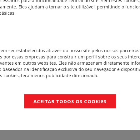
cessários para a funcionalidade central do site. Sem estes cookies,
Placas frontais angulares keystone R
amente. Eles ajudam a tornar o site utilizável, permitindo o func
(1)
básicas.
REF. 632796
Placas frontais angulares keystone R
dem ser estabelecidos através do nosso site pelos nossos parceiros
(5)
 por essas empresas para construir um perfil sobre os seus inter
REF. 632795
evantes em outros websites. Eles não armazenam diretamente inf
 baseados na identificação exclusiva do seu navegador e dispositiv
Placas frontais keystone RJ 45 Linkeo
es cookies, terá menos publicidade direcionada.
REF. 632794
ACEITAR TODOS OS COOKIES
Placas frontais keystone RJ 45 Linkeo