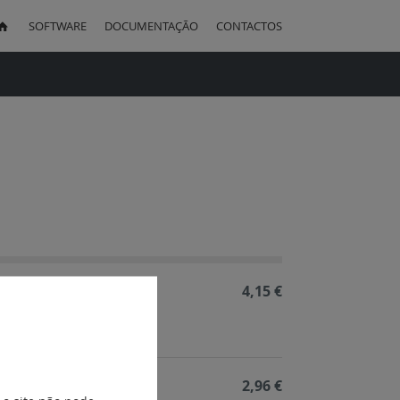
SOFTWARE
DOCUMENTAÇÃO
CONTACTOS
uisa
ação
cente
4,15 €
 - 4 portas
2,96 €