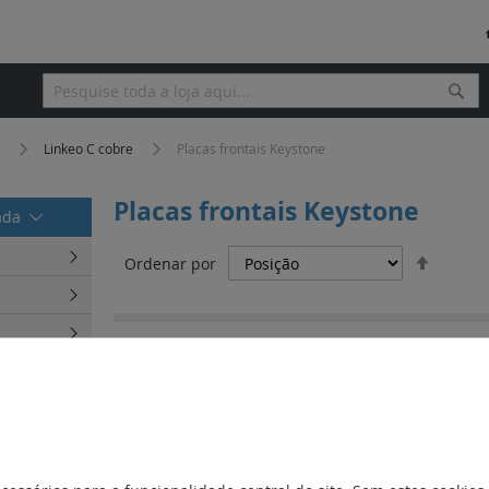
Pesq
Pesquisa
a
Linkeo C cobre
Placas frontais Keystone
Placas frontais Keystone
rada
Definir
Ordenar por
Orden
Decres
REF. 632900
Placas frontais keystone RJ 45 Linkeo
REF. 632797