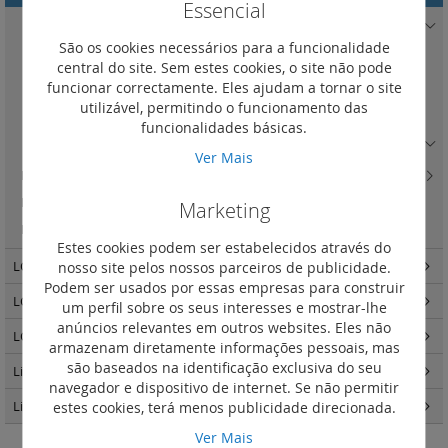
Essencial
Tomadas de voz
(2)
São os cookies necessários para a funcionalidade
Tomadas RJ11 e RJ12
(2)
central do site. Sem estes cookies, o site não pode
R.D.I.S. - 2 módulos
(0)
funcionar correctamente. Eles ajudam a tornar o site
utilizável, permitindo o funcionamento das
Painel de interligação para voz 50 portas 110 connect
(1)
funcionalidades básicas.
Painel e blocos para chegada de voz
(0)
Ver Mais
LCS3 cat. 8, 6A e 6 - acessórios
(10)
LCS3 cat. 8
(2)
Marketing
LCS3 cat. 6A - ficha de ligação rápida RJ 45 cat 6A STP
(1)
Estes cookies podem ser estabelecidos através do
nosso site pelos nossos parceiros de publicidade.
LCS3 fibra ótica
(140)
Podem ser usados por essas empresas para construir
LCS3 quadros e armários
(34)
um perfil sobre os seus interesses e mostrar-lhe
anúncios relevantes em outros websites. Eles não
LCS3 distribuição de energia
(25)
armazenam diretamente informações pessoais, mas
são baseados na identificação exclusiva do seu
Linkeo - Quadros e Armários
(87)
navegador e dispositivo de internet. Se não permitir
estes cookies, terá menos publicidade direcionada.
Linkeo C cobre
(31)
Ver Mais