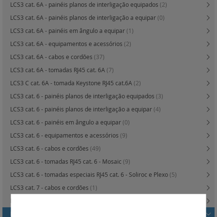
LCS3 cat. 6A - painéis planos de interligação equipados
(2)
LCS3 cat. 6A - painéis planos de interligação a equipar
(0)
LCS3 cat. 6A - painéis em ângulo a equipar
(1)
LCS3 cat. 6A - equipamentos e acessórios
(2)
LCS3 cat. 6A - cabos e cordões
(37)
LCS3 cat. 6A - tomadas RJ45 cat. 6A
(7)
LCS3 C cat. 6A - tomada Keystone RJ45 cat.6A
(2)
LCS3 cat. 6 - painéis planos de interligação equipados
(3)
LCS3 cat. 6 - painéis planos de interligação a equipar
(4)
LCS3 cat. 6 - painéis em ângulo a equipar
(0)
LCS3 cat. 6 - equipamentos e acessórios
(9)
LCS3 cat. 6 - cabos e cordões
(49)
LCS3 cat. 6 - tomadas RJ45 cat. 6 - Mosaic
(9)
LCS3 cat. 6 - tomadas especiais RJ45 cat. 6 - Soliroc e Plexo
(5)
LCS3 cat. 7 - cabos e cordões
(1)
LCS3 cat. 8, 6A e 6 - produtos adicionais e duplicadores
(4)
LCS3 cat. 8 6A e 6 - tomadas e paineis e unidades e cabos para voz
(3)