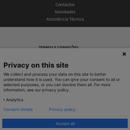
Contactos
Novidades
Assistência Técnica
TERMOS E CONDIÇÕES
POLÍTICA DE PRIVACIDADE
Privacy on this site
LEGRAND PORTUGAL
We collect and process your data on this site to better
understand how it is used. You can give your consent to all or
GRUPO LEGRAND NO MUNDO
selected purposes, or you can decline them all. For more
information, see our privacy policy.
Analytics
Consent details
Privacy policy
Accept all
© 2020 Legrand. Todos os direitos reservados.