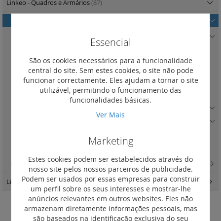
Linkeo - Quadros e Armários
(87)
Linkeo armários 19'' - armários e equipamentos
(59)
Armários 19'' Linkeo
(29)
Essencial
Kit associação Linkeo
(0)
São os cookies necessários para a funcionalidade
Montantes 19'' Linkeo
(4)
central do site. Sem estes cookies, o site não pode
funcionar correctamente. Eles ajudam a tornar o site
Bases Linkeo
(4)
utilizável, permitindo o funcionamento das
Kit ventilação Linkeo
(2)
funcionalidades básicas.
Gestão de cablagem Linkeo
(11)
Ver Mais
Prateleiras fixas Linkeo
(8)
Prateleiras telescópicas Linkeo
(0)
Marketing
Rodas
(1)
Estes cookies podem ser estabelecidos através do
Linkeo quadro mural 19'' e 10''
(28)
nosso site pelos nossos parceiros de publicidade.
Podem ser usados por essas empresas para construir
Linkeo C cobre
(31)
um perfil sobre os seus interesses e mostrar-lhe
anúncios relevantes em outros websites. Eles não
armazenam diretamente informações pessoais, mas
Kit associação Linkeo
são baseados na identificação exclusiva do seu