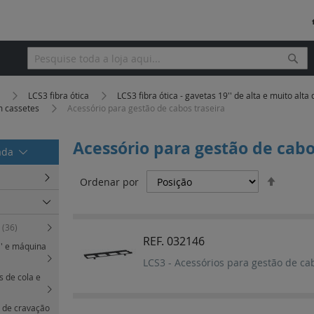
Pesq
Pesquisa
a
LCS3 fibra ótica
LCS3 fibra ótica - gavetas 19'' de alta e muito alt
om cassetes
Acessório para gestão de cabos traseira
Acessório para gestão de cabo
rada
Definir
Ordenar por
Orden
Decres
'
(36)
REF. 032146
'' e máquina
LCS3 - Acessórios para gestão de cab
es de cola e
s de cravação