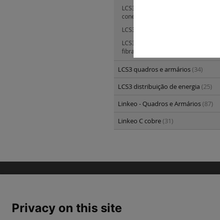
LCS3 fibra ótica - solução de cabos 
conectorizados
(0)
LCS3 fibra ótica - cabos óticos
(31)
LCS3 fibra ótica - cordões óticos e
fibra ótica Mosaic
(40)
LCS3 quadros e armários
(34)
LCS3 distribuição de energia
(25)
Linkeo - Quadros e Armários
(87)
Linkeo C cobre
(31)
Privacy on this site