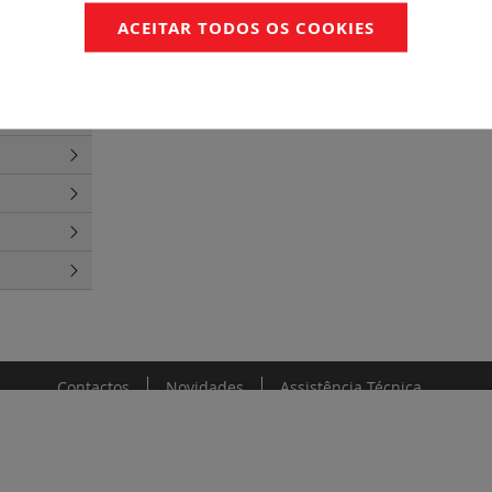
óticos pré
ACEITAR TODOS OS COOKIES
 tomadas de
Contactos
Novidades
Assistência Técnica