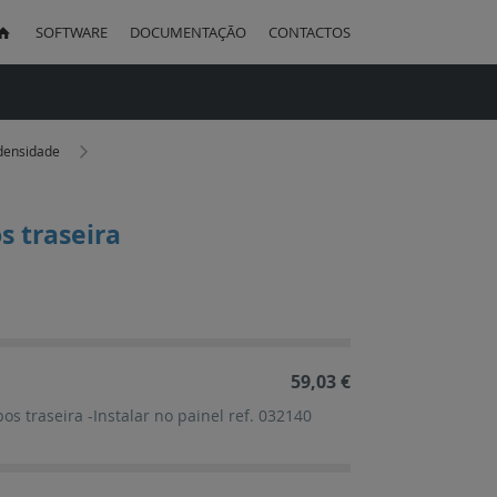
SOFTWARE
DOCUMENTAÇÃO
CONTACTOS
uisa
a densidade
s traseira
ação
cente
59,03 €
os traseira -Instalar no painel ref. 032140