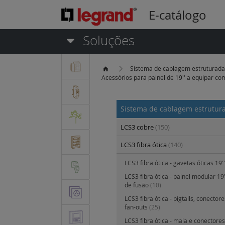
E-catálogo
Soluções
Sistema de cablagem estruturad
Acessórios para painel de 19'' a equipar c
Sistema de cablagem estrutu
LCS3 cobre
(150)
LCS3 fibra ótica
(140)
LCS3 fibra ótica - gavetas óticas 19'
LCS3 fibra ótica - painel modular 19
de fusão
(10)
LCS3 fibra ótica - pigtails, conector
fan-outs
(25)
LCS3 fibra ótica - mala e conectore