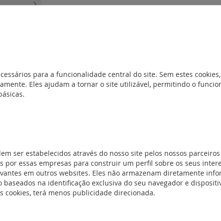
ta e muito alta
 densidade a
e
(0)
cessários para a funcionalidade central do site. Sem estes cookies,
MPO)
(0)
amente. Eles ajudam a tornar o site utilizável, permitindo o func
básicas.
m cassetes
(0)
compatível
equipar com
dem ser estabelecidos através do nosso site pelos nossos parceiros
 por essas empresas para construir um perfil sobre os seus inter
evantes em outros websites. Eles não armazenam diretamente inf
s traseira
(1)
 baseados na identificação exclusiva do seu navegador e dispositiv
uia / suporte
es cookies, terá menos publicidade direcionada.