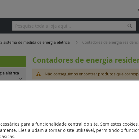
Pesq
Pesquisa
 sistema de medida de energia elétrica
Contadores de energia residenc
Contadores de energia reside
a elétrica
Não conseguimos encontrar produtos que corresp
l EMDX3
(0)
cessários para a funcionalidade central do site. Sem estes cookies,
EMDX3
(8)
amente. Eles ajudam a tornar o site utilizável, permitindo o func
básicas.