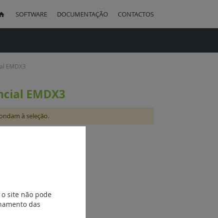
SOFTWARE
DOCUMENTAÇÃO
CONTACTOS
uisa
ial EMDX3
ncial EMDX3
ondam à seleção.
 o site não pode
ionamento das