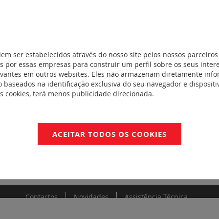
ontagem em
1)
os e
mutadores
(18)
dem ser estabelecidos através do nosso site pelos nossos parceiros
 por essas empresas para construir um perfil sobre os seus inter
evantes em outros websites. Eles não armazenam diretamente inf
 baseados na identificação exclusiva do seu navegador e dispositiv
ta (UPS)
(53)
es cookies, terá menos publicidade direcionada.
cos
(32)
ACEITAR TODOS OS COOKIES
p Home
(9)
Contactos
Novidades
Assistência Técnica