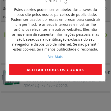
Marketing
Soluções Fotovoltaicas
(55)
Estes cookies podem ser estabelecidos através do
nosso site pelos nossos parceiros de publicidade.
Postos de carregamento Green'up Home
(9)
Podem ser usados por essas empresas para construir
um perfil sobre os seus interesses e mostrar-lhe
anúncios relevantes em outros websites. Eles não
Interfaces de sinalização e comando
armazenam diretamente informações pessoais, mas
são baseados na identificação exclusiva do seu
para DX3 / DPX3 / DMX3
navegador e dispositivo de internet. Se não permitir
estes cookies, terá menos publicidade direcionada.
Definir
Ordenar por
Ordenação
Ver Mais
Decrescent
ACEITAR TODOS OS COOKIES
REF. 026136
523,26 €
Interface de sinalização e comando para DX³/DPX³
/DMX³ Lig. RS 485 - 2 cond.