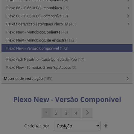
Plexo 66 - IP 66 IK 08 - monobloco
(19)
Plexo 66 - IP 66 IK 08 - componível
(9)
Caixas derivação estanques PlexoTM
(46)
Plexo New - Monobloco, Saliente
(48)
Plexo New - Monobloco, de encastrar
(22)
Plexo New - Versão Componível
(172)
Plexo with Netatmo - Casa Conectada IP55
(17)
Plexo New - Tomadas Green'up Access
(2)
Material de instalação
(185)
Plexo New - Versão Componível
Página
Está de momento a ler a página
Página
Página
Página
Página
Seguinte
1
2
3
4
Definir
Ordenar por
Ordenação