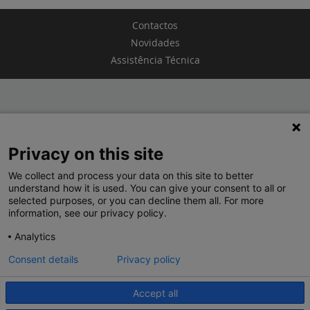
Contactos
Novidades
Assistência Técnica
TERMOS E CONDIÇÕES
Privacy on this site
POLÍTICA DE PRIVACIDADE
We collect and process your data on this site to better
LEGRAND PORTUGAL
understand how it is used. You can give your consent to all or
selected purposes, or you can decline them all. For more
GRUPO LEGRAND NO MUNDO
information, see our privacy policy.
Analytics
Consent details
Privacy policy
Accept all
© 2020 Legrand. Todos os direitos reservados.