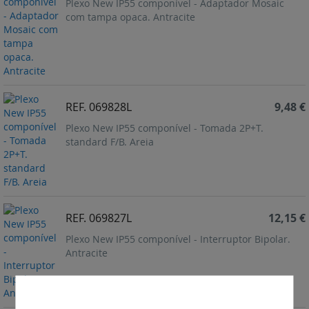
Plexo New IP55 componível - Adaptador Mosaic
com tampa opaca. Antracite
REF. 069828L
9,48 €
Plexo New IP55 componível - Tomada 2P+T.
standard F/B. Areia
REF. 069827L
12,15 €
Plexo New IP55 componível - Interruptor Bipolar.
Antracite