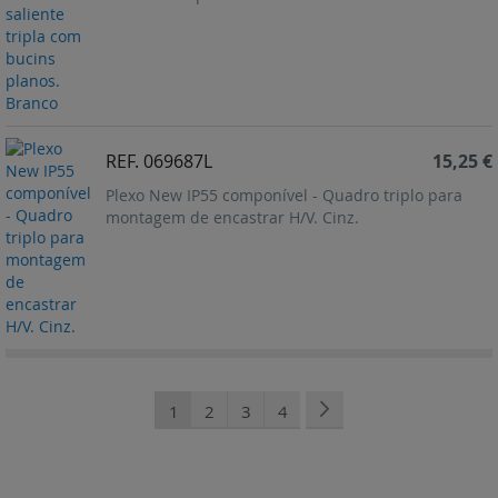
REF. 069687L
15,25 €
Plexo New IP55 componível - Quadro triplo para
montagem de encastrar H/V. Cinz.
Página
Está de momento a ler a página
Página
Página
Página
Página
Seguinte
1
2
3
4