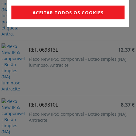
ACEITAR TODOS OS COOKIES
REF. 069813L
12,37 €
Plexo New IP55 componível - Botão simples (NA)
luminoso. Antracite
REF. 069810L
8,37 €
Plexo New IP55 componível - Botão simples (NA).
Antracite