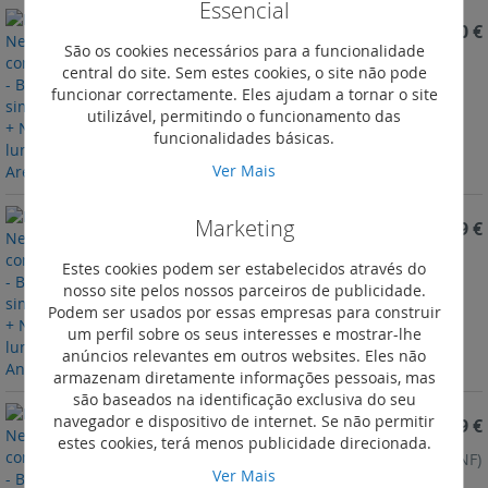
Essencial
REF. 069826L
17,70 €
São os cookies necessários para a funcionalidade
Plexo New IP55 componível - Botão simples (NA +
central do site. Sem estes cookies, o site não pode
NF) luminoso. Areia
funcionar correctamente. Eles ajudam a tornar o site
utilizável, permitindo o funcionamento das
funcionalidades básicas.
Ver Mais
Marketing
REF. 069816L
16,69 €
Plexo New IP55 componível - Botão simples (NA +
Estes cookies podem ser estabelecidos através do
NF) luminoso. Antracite
nosso site pelos nossos parceiros de publicidade.
Podem ser usados por essas empresas para construir
um perfil sobre os seus interesses e mostrar-lhe
anúncios relevantes em outros websites. Eles não
armazenam diretamente informações pessoais, mas
são baseados na identificação exclusiva do seu
navegador e dispositivo de internet. Se não permitir
REF. 069814L
20,19 €
estes cookies, terá menos publicidade direcionada.
Plexo New IP55 componível - Botão simples (NA+NF)
Ver Mais
lumin. porta-etiqueta. Antra.