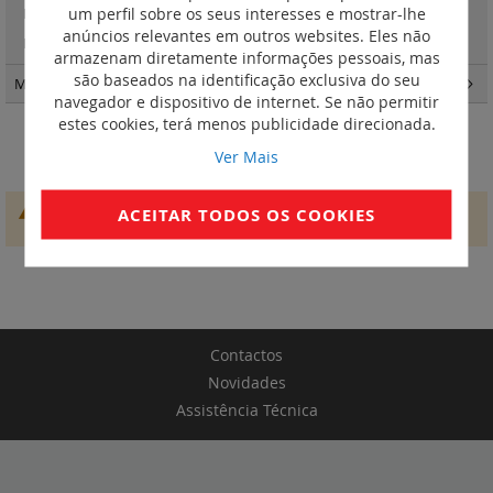
um perfil sobre os seus interesses e mostrar-lhe
Plexo with Netatmo - Casa Conectada IP55
(17)
anúncios relevantes em outros websites. Eles não
Plexo New - Tomadas Green'up Access
(2)
armazenam diretamente informações pessoais, mas
são baseados na identificação exclusiva do seu
Material de instalação
(185)
navegador e dispositivo de internet. Se não permitir
estes cookies, terá menos publicidade direcionada.
Botões luminosos
Ver Mais
Não conseguimos encontrar produtos que correspondam à
ACEITAR TODOS OS COOKIES
seleção.
Contactos
Novidades
Assistência Técnica