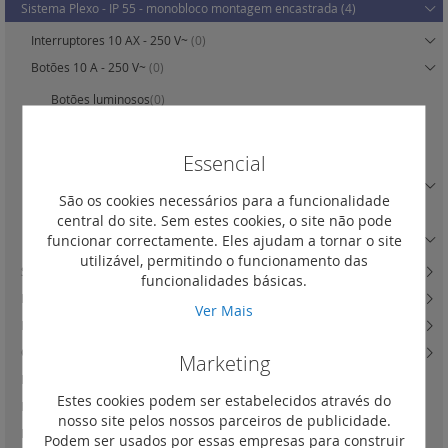
Sistema Plexo - IP 55 - monobloco montagem encastrada
(4)
Interruptores 10 AX - 250 V~
(0)
Botões 10 A - 250 V~
(0)
Botões luminosos
(0)
Botões luminosos com porta-etiqueta
(0)
Essencial
Tomadas 2P+T tipo Schuko 16 A - 250 V~
(0)
Tomadas de corrente 20 A - 400 V
(3)
São os cookies necessários para a funcionalidade
Caixa de instalação saliente
(1)
central do site. Sem estes cookies, o site não pode
funcionar correctamente. Eles ajudam a tornar o site
Saídas de cabos
(0)
utilizável, permitindo o funcionamento das
Sistema Plexo - IP 55 - componível
(4)
funcionalidades básicas.
Plexo 66 - IP 66 IK 08 - monobloco
(19)
Ver Mais
Plexo 66 - IP 66 IK 08 - componível
(9)
Caixas derivação estanques PlexoTM
(46)
Marketing
Plexo New - Monobloco, Saliente
(48)
Estes cookies podem ser estabelecidos através do
Plexo New - Monobloco, de encastrar
(22)
nosso site pelos nossos parceiros de publicidade.
Plexo New - Versão Componível
(172)
Podem ser usados por essas empresas para construir