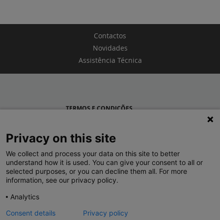
Contactos
Novidades
Assistência Técnica
TERMOS E CONDIÇÕES
POLÍTICA DE PRIVACIDADE
Privacy on this site
LEGRAND PORTUGAL
We collect and process your data on this site to better
understand how it is used. You can give your consent to all or
GRUPO LEGRAND NO MUNDO
selected purposes, or you can decline them all. For more
information, see our privacy policy.
Analytics
Consent details
Privacy policy