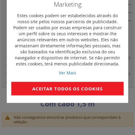
Marketing
Blocos multitomadas com cabo
(24)
Blocos multitomadas com cabo e descarregador de sobretensões
(4)
Estes cookies podem ser estabelecidos através do
Blocos multitomadas com cabo, DST e portas USB
(0)
nosso site pelos nossos parceiros de publicidade.
Podem ser usados por essas empresas para construir
Com cabo 1,5 m
(0)
um perfil sobre os seus interesses e mostrar-lhe
anúncios relevantes em outros websites. Eles não
Blocos multitomadas com carregador sem fios e portas USB
(2)
armazenam diretamente informações pessoais, mas
Blocos multitomadas sem cabo
(8)
são baseados na identificação exclusiva do seu
navegador e dispositivo de internet. Se não permitir
Programadores domésticos
(1)
estes cookies, terá menos publicidade direcionada.
Fichas de segurança do tipo banana 4 mm
(4)
Ver Mais
Campainhas e botões e transformadores
(5)
Campainhas
(5)
ACEITAR TODOS OS COOKIES
Com cabo 1,5 m
Não conseguimos encontrar produtos que correspondam à
seleção.