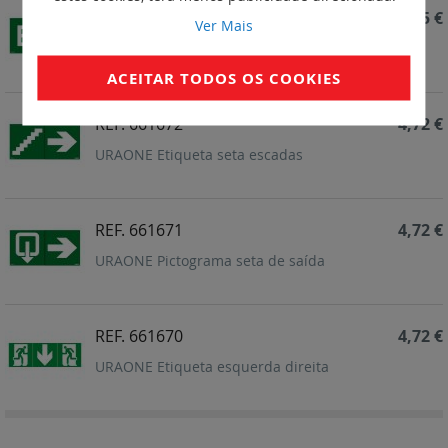
REF. 661680
5,45 €
Ver Mais
URA Etiqueta EXIT
ACEITAR TODOS OS COOKIES
REF. 661672
4,72 €
URAONE Etiqueta seta escadas
REF. 661671
4,72 €
URAONE Pictograma seta de saída
REF. 661670
4,72 €
URAONE Etiqueta esquerda direita