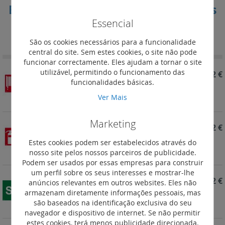
Etiquetas para os blocos autónomos
Essencial
Definir
Ordenar por
Ordenação
São os cookies necessários para a funcionalidade
Decrescent
central do site. Sem estes cookies, o site não pode
funcionar correctamente. Eles ajudam a tornar o site
utilizável, permitindo o funcionamento das
REF. 661691
4,72 €
funcionalidades básicas.
URAONE Etiqueta Mangueira
Ver Mais
Marketing
REF. 661690
4,72 €
Estes cookies podem ser estabelecidos através do
URAONE Etiqueta EXTINTOR
nosso site pelos nossos parceiros de publicidade.
Podem ser usados por essas empresas para construir
um perfil sobre os seus interesses e mostrar-lhe
REF. 661687
4,72 €
anúncios relevantes em outros websites. Eles não
armazenam diretamente informações pessoais, mas
URAONE Etiqueta SAIDA
são baseados na identificação exclusiva do seu
navegador e dispositivo de internet. Se não permitir
estes cookies, terá menos publicidade direcionada.