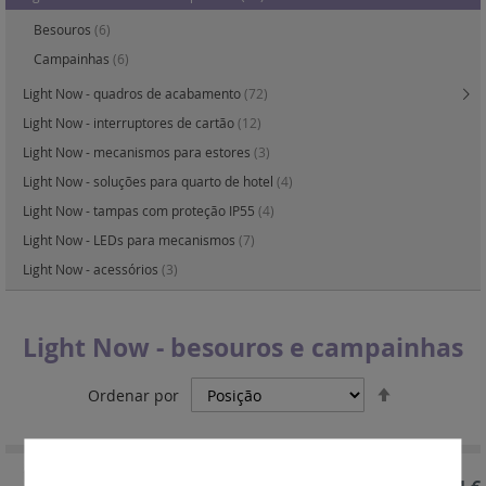
Besouros
(6)
Campainhas
(6)
Light Now - quadros de acabamento
(72)
Light Now - interruptores de cartão
(12)
Light Now - mecanismos para estores
(3)
Light Now - soluções para quarto de hotel
(4)
Light Now - tampas com proteção IP55
(4)
Light Now - LEDs para mecanismos
(7)
Light Now - acessórios
(3)
Light Now - besouros e campainhas
Definir
Ordenar por
Ordenação
Decrescent