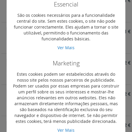
REF. YD4356V12
16,81 €
Essencial
Light Now - Besouro 12V - 1 módulo - Stone
São os cookies necessários para a funcionalidade
central do site. Sem estes cookies, o site não pode
funcionar correctamente. Eles ajudam a tornar o site
REF. YG4356V12
16,81 €
utilizável, permitindo o funcionamento das
funcionalidades básicas.
Light Now - Besouro 12V - 1 módulo - Dark
Ver Mais
Marketing
REF. YW4356V12
14,62 €
Light Now - Besouro 12V - 1 módulo - White
Estes cookies podem ser estabelecidos através do
nosso site pelos nossos parceiros de publicidade.
Podem ser usados por essas empresas para construir
um perfil sobre os seus interesses e mostrar-lhe
REF. YD4351V12
23,72 €
anúncios relevantes em outros websites. Eles não
Light Now - Campainha 12V - 1 módulo - Stone
armazenam diretamente informações pessoais, mas
são baseados na identificação exclusiva do seu
navegador e dispositivo de internet. Se não permitir
estes cookies, terá menos publicidade direcionada.
REF. YG4351V12
23,72 €
Ver Mais