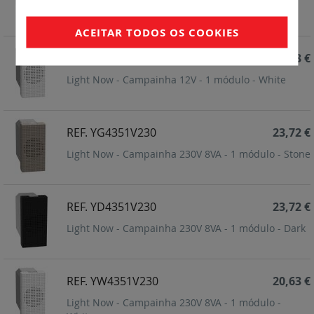
Light Now - Campainha 12V - 1 módulo - Dark
ACEITAR TODOS OS COOKIES
REF. YW4351V12
20,63 €
Light Now - Campainha 12V - 1 módulo - White
REF. YG4351V230
23,72 €
Light Now - Campainha 230V 8VA - 1 módulo - Stone
REF. YD4351V230
23,72 €
Light Now - Campainha 230V 8VA - 1 módulo - Dark
REF. YW4351V230
20,63 €
Light Now - Campainha 230V 8VA - 1 módulo -