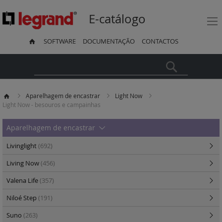
E-catálogo
SOFTWARE
DOCUMENTAÇÃO
CONTACTOS
Pesquisa
Aparelhagem de encastrar
Light Now
Light Now - besouros e campainhas
Aparelhagem de encastrar
Livinglight
(692)
Living Now
(456)
Valena Life
(357)
Niloé Step
(191)
Suno
(263)