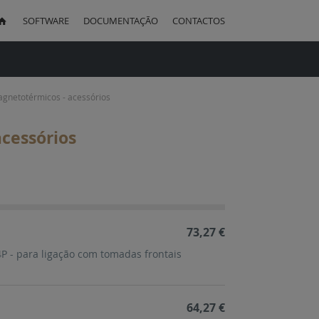
SOFTWARE
DOCUMENTAÇÃO
CONTACTOS
uisa
gnetotérmicos - acessórios
cessórios
ação
cente
73,27 €
P - para ligação com tomadas frontais
64,27 €