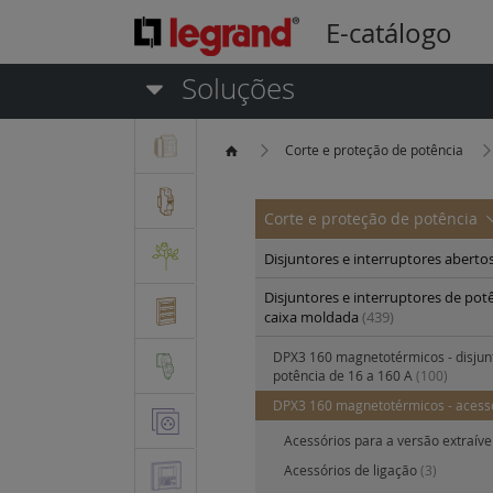
E-catálogo
Soluções
Corte e proteção de potência
Corte e proteção de potência
Disjuntores e interruptores aberto
Disjuntores e interruptores de pot
caixa moldada
(439)
DPX3 160 magnetotérmicos - disjun
potência de 16 a 160 A
(100)
DPX3 160 magnetotérmicos - acess
Acessórios para a versão extraíve
Acessórios de ligação
(3)