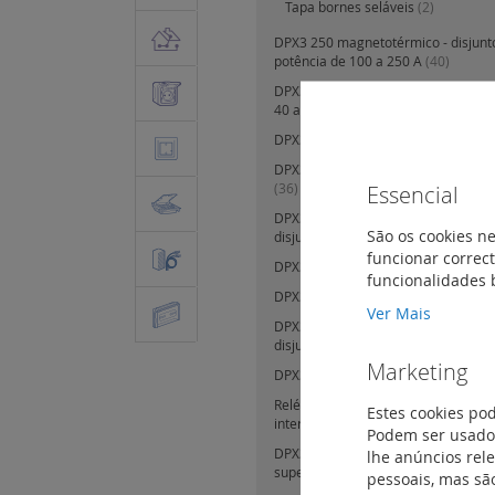
Tapa bornes seláveis
(2)
DPX3 250 magnetotérmico - disjunt
potência de 100 a 250 A
(40)
DPX3 250 eletrónicos - disjuntores 
40 a 250 A
(74)
DPX3 250 - acessórios
(15)
DPX3 160 / 250 - acessórios e auxi
Essencial
(36)
DPX3 630 magnetotérmicos e eletró
São os cookies ne
disjuntores de potência de 25 a 63
funcionar correct
DPX3 630 - blocos diferenciais
(14)
funcionalidades 
DPX3 630 - versões extraíveis e se
Ver Mais
DPX3 1600 magnetotérmicos e eletr
disjuntores de potência de 630 a 1
Marketing
DPX3 630 e 1600 - auxiliares e ace
Relé diferencial e toros para disjunt
Estes cookies po
interruptores DPX3
(7)
Podem ser usados
DPX3 160, 250, 630 e 1600 - alimen
lhe anúncios rel
supervisão
(2)
pessoais, mas são