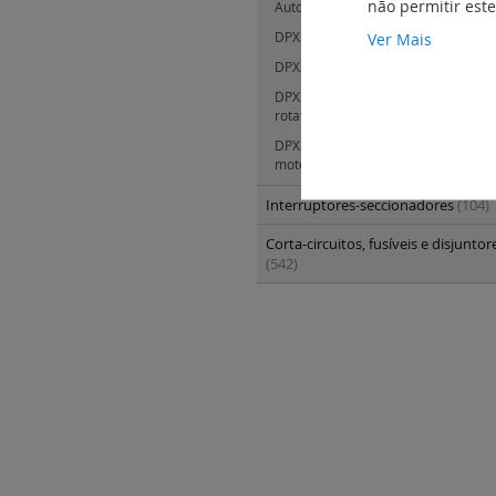
não permitir est
Automatismos para inversores de 
Ver Mais
DPX3 1600 - versão seccionável
(0)
DPX3 630 - comandos rotativos
(0)
DPX3 1600 - versão seccionável e 
rotativos e motorizados e acessóri
DPX3 630 - comandos rotativos e 
motorizados e acessórios
(16)
Interruptores-seccionadores
(104)
Corta-circuitos, fusíveis e disjunto
(542)