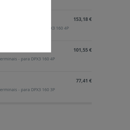
153,18 €
ntes orientáveis - para DPX3 160 4P
101,55 €
terminais - para DPX3 160 4P
77,41 €
terminais - para DPX3 160 3P