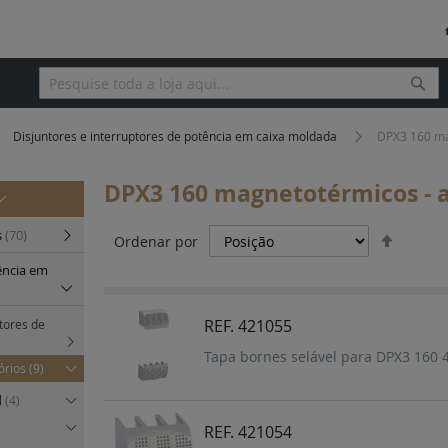
Pesq
Pesquisa
Disjuntores e interruptores de potência em caixa moldada
DPX3 160 ma
DPX3 160 magnetotérmicos - a
Definir
s
(70)
Ordenar por
Orden
ência em
Decres
REF. 421055
tores de
Tapa bornes selável para DPX3 160 4
órios
(9)
l
(4)
REF. 421054