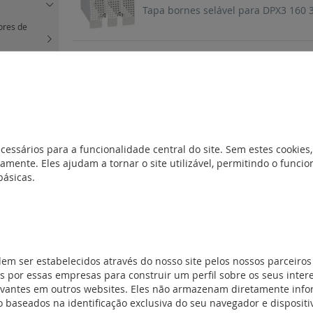
Tapa bornes selável para DPX3 160 3
ores de
de potência de
REF. 421047
Acessório de encravamento para b
liares comuns
REF. 421044
nicos -
cessários para a funcionalidade central do site. Sem estes cookies,
0 A
(33)
Bloco de 16 ligadores extraíveis para
amente. Eles ajudam a tornar o site utilizável, permitindo o func
básicas.
ccionáveis
(5)
ónicos -
REF. 421041
600 A
(30)
Base tomadas frontais ou posteriore
ssórios
(11)
ores e
dem ser estabelecidos através do nosso site pelos nossos parceiros
 por essas empresas para construir um perfil sobre os seus inter
REF. 421040
tação e
evantes em outros websites. Eles não armazenam diretamente inf
 baseados na identificação exclusiva do seu navegador e dispositiv
Base tomadas frontais ou posteriore