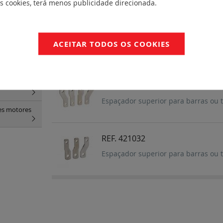
es cookies, terá menos publicidade direcionada.
rede
(18)
REF. 421037
ACEITAR TODOS OS COOKIES
comandos
Jogo de 4 Tomadas posteriores - Tira
os
(29)
comandos
REF. 421033
Espaçador superior para barras ou 
res motores
REF. 421032
Espaçador superior para barras ou 