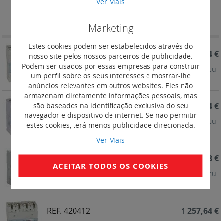
Ver Mais
Definir
Ordenar por
Ordenação
Marketing
Decrescent
Estes cookies podem ser estabelecidos através do
REF. 420419
1 709,04 €
nosso site pelos nossos parceiros de publicidade.
Podem ser usados por essas empresas para construir
Disj. Eletrónico S2 c/unidade medida DPX³ 250 - Icu
um perfil sobre os seus interesses e mostrar-lhe
25 kA - 400 V~ - 4P - 250 A
anúncios relevantes em outros websites. Eles não
armazenam diretamente informações pessoais, mas
são baseados na identificação exclusiva do seu
REF. 420417
1 563,94 €
navegador e dispositivo de internet. Se não permitir
Disj. Eletrónico S2 c/unidade medida DPX³ 250 - Icu
estes cookies, terá menos publicidade direcionada.
25 kA - 400 V~ - 4P - 160 A
Ver Mais
REF. 420415
1 257,63 €
ACEITAR TODOS OS COOKIES
Disj. Eletrónico S2 c/unidade medida DPX³ 250 - Icu
25 kA - 400 V~ - 4P - 100 A
REF. 420412
1 257,64 €