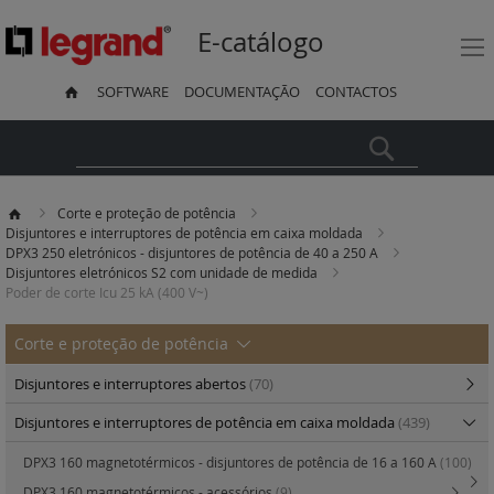
E-catálogo
SOFTWARE
DOCUMENTAÇÃO
CONTACTOS
Pesquisa
Corte e proteção de potência
Disjuntores e interruptores de potência em caixa moldada
DPX3 250 eletrónicos - disjuntores de potência de 40 a 250 A
Disjuntores eletrónicos S2 com unidade de medida
Poder de corte Icu 25 kA (400 V~)
Corte e proteção de potência
Disjuntores e interruptores abertos
(70)
Disjuntores e interruptores de potência em caixa moldada
(439)
DPX3 160 magnetotérmicos - disjuntores de potência de 16 a 160 A
(100)
DPX3 160 magnetotérmicos - acessórios
(9)