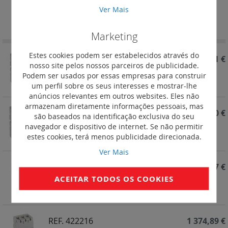
Ver Mais
Definir
Ordenar por
Ordenação
Decrescent
Marketing
Estes cookies podem ser estabelecidos através do
REF. 422219
2 786,31 €
nosso site pelos nossos parceiros de publicidade.
Interruptor de manobra em caixa moldada DPX³-I
Podem ser usados por essas empresas para construir
630 - 4P - 630 A
um perfil sobre os seus interesses e mostrar-lhe
anúncios relevantes em outros websites. Eles não
armazenam diretamente informações pessoais, mas
REF. 422218
2 119,20 €
são baseados na identificação exclusiva do seu
navegador e dispositivo de internet. Se não permitir
Interruptor de manobra em caixa moldada DPX³-I
estes cookies, terá menos publicidade direcionada.
630 - 4P - 400 A
Ver Mais
REF. 422217
2 404,37 €
ACEITAR TODOS OS COOKIES
Interruptor de manobra em caixa moldada DPX³-I
630 - 3P - 630 A
REF. 422216
1 374,89 €