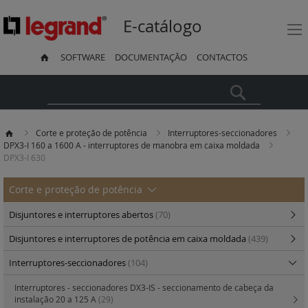
E-catálogo
SOFTWARE
DOCUMENTAÇÃO
CONTACTOS
Pesquisa
Corte e proteção de potência
Interruptores-seccionadores
DPX3-I 160 a 1600 A - interruptores de manobra em caixa moldada
DPX3-I 630
Corte e proteção de potência
Disjuntores e interruptores abertos
(70)
Disjuntores e interruptores de potência em caixa moldada
(439)
Interruptores-seccionadores
(104)
Interruptores - seccionadores DX3-IS - seccionamento de cabeça da
instalação 20 a 125 A
(29)