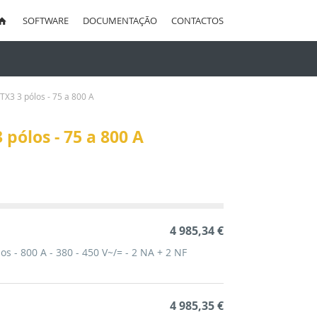
SOFTWARE
DOCUMENTAÇÃO
CONTACTOS
uisa
TX3 3 pólos - 75 a 800 A
 pólos - 75 a 800 A
ação
cente
4 985,34 €
os - 800 A - 380 - 450 V~/= - 2 NA + 2 NF
4 985,35 €