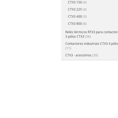
CTX3 150
(4)
CTX3 225
(4)
CTX3 400
(3)
CTX3 800
(6)
Relés térmicos RTX3 para contactore
3 pólos CTX3
(56)
Contactores industriais CTX3 4 pólo
(11)
CTX3 - acessórios
(20)