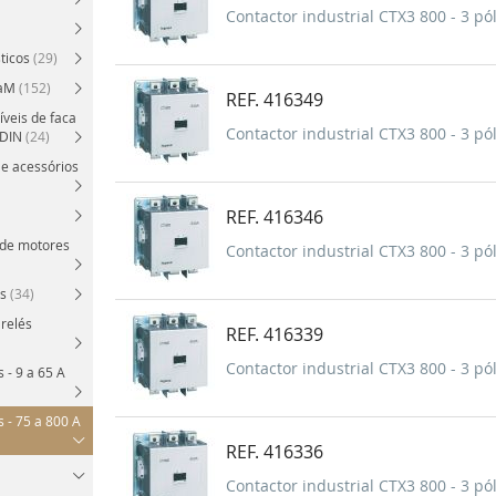
Contactor industrial CTX3 800 - 3 pól
sticos
(29)
e aM
(152)
REF. 416349
íveis de faca
Contactor industrial CTX3 800 - 3 pól
 DIN
(24)
s e acessórios
REF. 416346
 de motores
Contactor industrial CTX3 800 - 3 pól
os
(34)
 relés
REF. 416339
Contactor industrial CTX3 800 - 3 pól
 - 9 a 65 A
s - 75 a 800 A
REF. 416336
Contactor industrial CTX3 800 - 3 pól