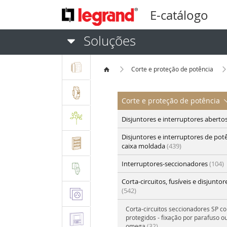
E-catálogo
Soluções
Corte e proteção de potência
Corte e proteção de potência
Disjuntores e interruptores aberto
Disjuntores e interruptores de pot
caixa moldada
(439)
Interruptores-seccionadores
(104)
Corta-circuitos, fusíveis e disjunto
(542)
Corta-circuitos seccionadores SP c
protegidos - fixação por parafuso o
omega
(32)