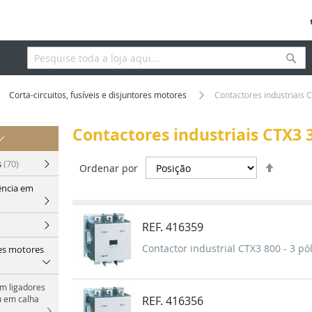
Pesq
Pesquisa
Corta-circuitos, fusíveis e disjuntores motores
Contactores industriais C
Contactores industriais CTX3 3
Definir
s
(70)
Ordenar por
Orden
ência em
Decres
REF. 416359
Contactor industrial CTX3 800 - 3 pól
res motores
om ligadores
u em calha
REF. 416356