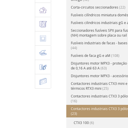
Corta-circuitos seccionadores
(22)
Fusíveis cilíndricos miniatura domé
Fusíveis cilindricos industriais gG 
Seccionadores fusíveis SPX para fus
(NH) montagem sobre placa ou rail
Fusíveis industriais de facas - base
(44)
Fusíveis de faca gG e aM
(108)
Disjuntores motor MPX3 - proteção
de 0,16 A até 63 A
(63)
Disjuntores motor MPX3 - acessóri
Contactores industriais CTX3 mini e
térmicos RTX3 mini
(25)
Contactores industriais CTX3 3 pólos
(16)
Contactores industriais CTX3 3 pólo
(23)
CTX3 100
(6)