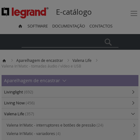
E-catálogo
SOFTWARE
DOCUMENTAÇÃO
CONTACTOS
Pesquisa
Aparelhagem de encastrar
Valena Life
Valena In'Matic - tomadas áudio / vídeo e USB
Aparelhagem de encastrar
Livinglight
(692)
Living Now
(456)
Valena Life
(357)
Valena In'Matic - interruptores e botões de pressão
(24)
Valena In'Matic - variadores
(4)