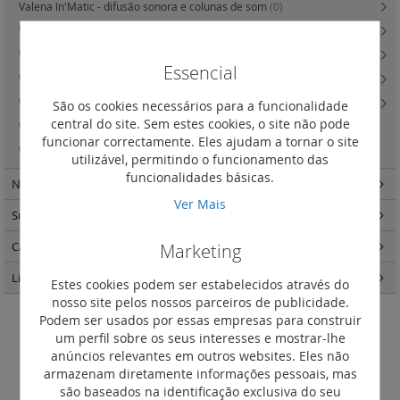
Valena In'Matic - difusão sonora e colunas de som
(0)
Valena In'Matic - IP44 com tecla ou espelho central
(14)
Valena Life - teclas e espelhos centrais
(130)
Essencial
Valena Life - quadros
(76)
Valena Life - caixas salientes
(2)
São os cookies necessários para a funcionalidade
central do site. Sem estes cookies, o site não pode
Valena In'Matic - lanterna de emergência
(4)
funcionar correctamente. Eles ajudam a tornar o site
Valena In'Matic - tomadas de dados
(15)
utilizável, permitindo o funcionamento das
funcionalidades básicas.
Niloé Step
(191)
Ver Mais
Suno
(263)
Marketing
Caixas de encastrar Batibox
(57)
Light Now
(457)
Estes cookies podem ser estabelecidos através do
nosso site pelos nossos parceiros de publicidade.
Podem ser usados por essas empresas para construir
Valena In'Matic - tomadas áudio /
um perfil sobre os seus interesses e mostrar-lhe
anúncios relevantes em outros websites. Eles não
vídeo e USB
armazenam diretamente informações pessoais, mas
são baseados na identificação exclusiva do seu
Definir