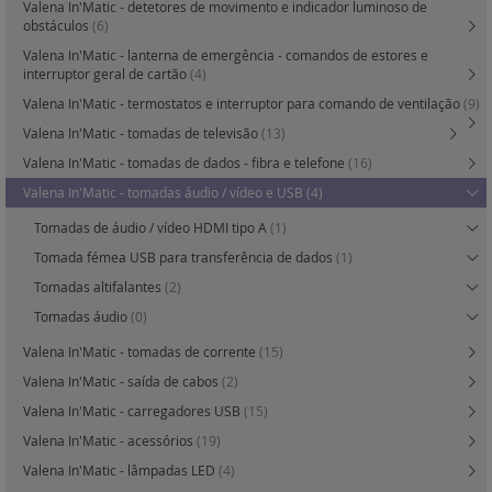
Valena In'Matic - detetores de movimento e indicador luminoso de
obstáculos
(6)
Valena In'Matic - lanterna de emergência - comandos de estores e
interruptor geral de cartão
(4)
Valena In'Matic - termostatos e interruptor para comando de ventilação
(9)
Valena In'Matic - tomadas de televisão
(13)
Valena In'Matic - tomadas de dados - fibra e telefone
(16)
Valena In'Matic - tomadas áudio / vídeo e USB
(4)
Tomadas de áudio / vídeo HDMI tipo A
(1)
Tomada fémea USB para transferência de dados
(1)
Tomadas altifalantes
(2)
Tomadas áudio
(0)
Valena In'Matic - tomadas de corrente
(15)
Valena In'Matic - saída de cabos
(2)
Valena In'Matic - carregadores USB
(15)
Valena In'Matic - acessórios
(19)
Valena In'Matic - lâmpadas LED
(4)