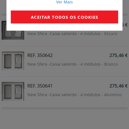
Ordenar por
Ver Mais
Ordenação
Decrescent
ACEITAR TODOS OS COOKIES
REF. 350643
275,46 €
New Sfera -Caixa saliente - 4 módulos - Escuro
REF. 350642
275,46 €
New Sfera -Caixa saliente - 4 módulos - Branco
REF. 350641
275,46 €
New Sfera -Caixa saliente - 4 módulos - Alumínio