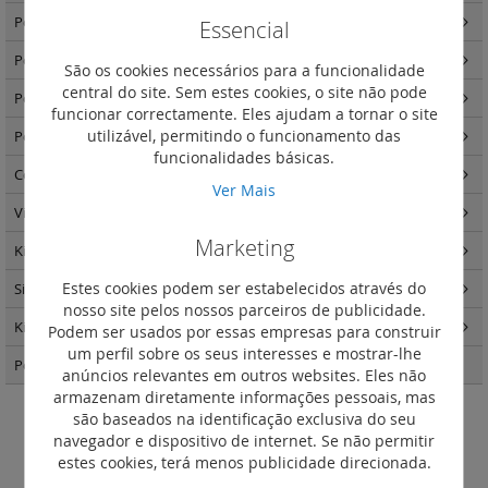
Postos internos Classe 300 video mãos livres
(5)
Essencial
Postos internos Novo Classe 100 vídeo
(4)
São os cookies necessários para a funcionalidade
central do site. Sem estes cookies, o site não pode
Postos internos Novo Classe 100 áudio
(2)
funcionar correctamente. Eles ajudam a tornar o site
utilizável, permitindo o funcionamento das
Postos internos Novo Classe 100 - acessórios
(3)
funcionalidades básicas.
Componentes de sistema
(14)
Ver Mais
Video controlo para porteiros
(1)
Marketing
Kits video e áudio porteiros
(8)
Estes cookies podem ser estabelecidos através do
Sistema IP
(8)
nosso site pelos nossos parceiros de publicidade.
Kits videoporteiros
(8)
Podem ser usados por essas empresas para construir
um perfil sobre os seus interesses e mostrar-lhe
Postos externos Linha 5000
(37)
anúncios relevantes em outros websites. Eles não
armazenam diretamente informações pessoais, mas
são baseados na identificação exclusiva do seu
4 módulos
navegador e dispositivo de internet. Se não permitir
estes cookies, terá menos publicidade direcionada.
Definir