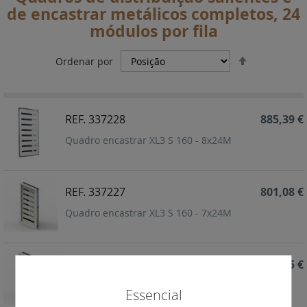
de encastrar metálicos completos, 24
módulos por fila
Definir
Ordenar por
Ordenação
Decrescent
REF. 337228
885,39 €
Quadro encastrar XL3 S 160 - 8x24M
REF. 337227
801,08 €
Quadro encastrar XL3 S 160 - 7x24M
REF. 337226
588,75 €
Quadro encastrar XL3 S 160 - 6x24M
Essencial