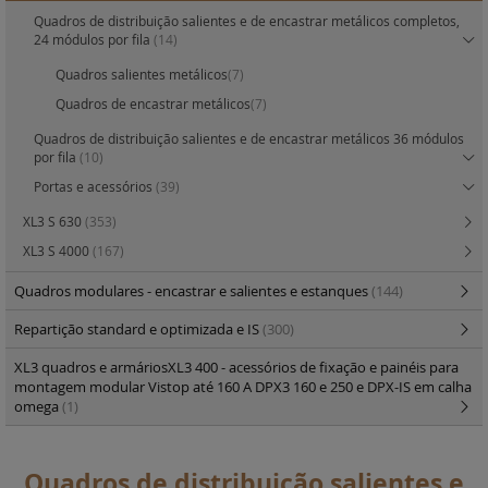
Quadros de distribuição salientes e de encastrar metálicos completos,
24 módulos por fila
(14)
Quadros salientes metálicos
(7)
Quadros de encastrar metálicos
(7)
Quadros de distribuição salientes e de encastrar metálicos 36 módulos
por fila
(10)
Portas e acessórios
(39)
XL3 S 630
(353)
XL3 S 4000
(167)
Quadros modulares - encastrar e salientes e estanques
(144)
Repartição standard e optimizada e IS
(300)
XL3 quadros e armáriosXL3 400 - acessórios de fixação e painéis para
montagem modular Vistop até 160 A DPX3 160 e 250 e DPX-IS em calha
omega
(1)
Quadros de distribuição salientes e