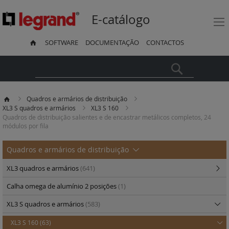
E-catálogo
SOFTWARE
DOCUMENTAÇÃO
CONTACTOS
Pesquisa
Quadros e armários de distribuição
XL3 S quadros e armários
XL3 S 160
Quadros de distribuição salientes e de encastrar metálicos completos, 24
módulos por fila
Quadros e armários de distribuição
XL3 quadros e armários
(641)
Calha omega de alumínio 2 posições
(1)
XL3 S quadros e armários
(583)
XL3 S 160
(63)