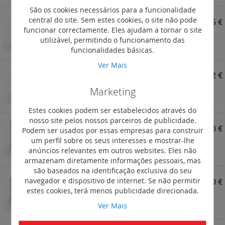
São os cookies necessários para a funcionalidade
central do site. Sem estes cookies, o site não pode
REF. 337225
502,15 €
funcionar correctamente. Eles ajudam a tornar o site
Quadro encastrar XL3 S 160 - 5x24M
utilizável, permitindo o funcionamento das
funcionalidades básicas.
Ver Mais
REF. 337224
450,22 €
Marketing
Quadro encastrar XL3 S 160 - 4x24M
Estes cookies podem ser estabelecidos através do
nosso site pelos nossos parceiros de publicidade.
REF. 337223
387,90 €
Podem ser usados por essas empresas para construir
um perfil sobre os seus interesses e mostrar-lhe
Quadro encastrar XL3 S 160 - 3x24M
anúncios relevantes em outros websites. Eles não
armazenam diretamente informações pessoais, mas
são baseados na identificação exclusiva do seu
navegador e dispositivo de internet. Se não permitir
REF. 337222
421,60 €
estes cookies, terá menos publicidade direcionada.
Quadro encastrar XL3 S 160 - 2x24M
Ver Mais