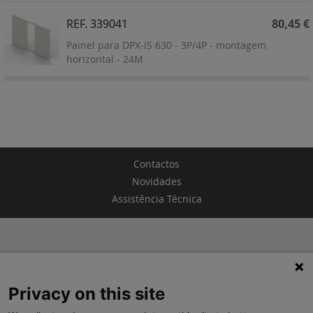
REF. 339041
80,45 €
Painel para DPX-IS 630 - 3P/4P - montagem
horizontal - 24M
Contactos
Novidades
Assistência Técnica
TERMOS E CONDIÇÕES
Privacy on this site
POLÍTICA DE PRIVACIDADE