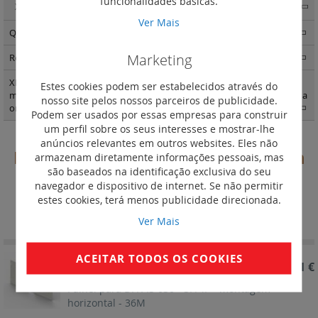
funcionalidades básicas.
XL3 S 4000
(167)
Ver Mais
Quadros modulares - encastrar e salientes e estanques
(144)
Marketing
Repartição standard e optimizada e IS
(300)
XL3 quadros e armáriosXL3 400 - acessórios de fixação e painéis para
Estes cookies podem ser estabelecidos através do
montagem modular Vistop até 160 A DPX3 160 e 250 e DPX-IS em calha
nosso site pelos nossos parceiros de publicidade.
omega
(1)
Podem ser usados por essas empresas para construir
um perfil sobre os seus interesses e mostrar-lhe
anúncios relevantes em outros websites. Eles não
Painéis para DPX-IS 630 - montagem
armazenam diretamente informações pessoais, mas
são baseados na identificação exclusiva do seu
horizontal
navegador e dispositivo de internet. Se não permitir
estes cookies, terá menos publicidade direcionada.
Definir
Ordenar por
Ordenação
Ver Mais
Decrescent
ACEITAR TODOS OS COOKIES
REF. 339043
87,11 €
Painel para DPX-IS 630 - 3P/4P - montagem
horizontal - 36M