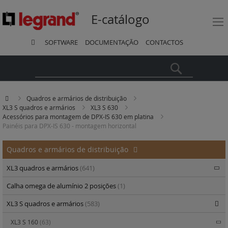
E-catálogo
SOFTWARE
DOCUMENTAÇÃO
CONTACTOS
Pesquisa
Quadros e armários de distribuição
XL3 S quadros e armários
XL3 S 630
Acessórios para montagem de DPX-IS 630 em platina
Painéis para DPX-IS 630 - montagem horizontal
Quadros e armários de distribuição
XL3 quadros e armários
(641)
Calha omega de alumínio 2 posições
(1)
XL3 S quadros e armários
(583)
XL3 S 160
(63)