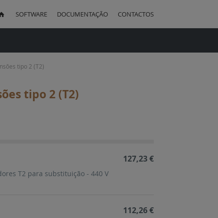
SOFTWARE
DOCUMENTAÇÃO
CONTACTOS
uisa
sões tipo 2 (T2)
es tipo 2 (T2)
ação
cente
127,23 €
res T2 para substituição - 440 V
112,26 €