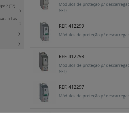
Módulos de proteção p/ descarregado
ipo 2 (T2)
N-T)
ara linhas
REF. 412299
Módulos de proteção p/ descarregado
REF. 412298
Módulos de proteção p/ descarregado
N-T)
REF. 412297
Módulos de proteção p/ descarregado
REF. 412245
Descarregadores - T2 - Imax 40 kA/p