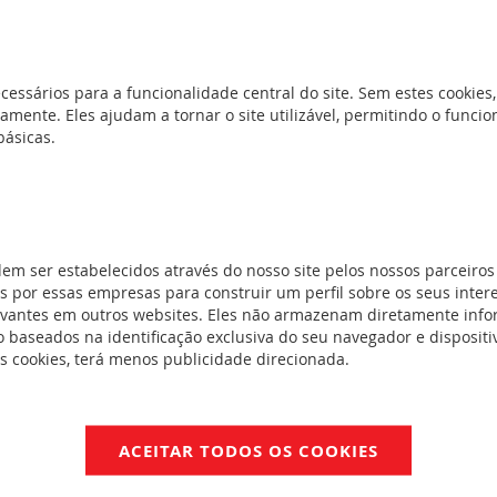
REF. 412244
cessários para a funcionalidade central do site. Sem estes cookies,
Descarregadores - T2 - Imax 40 kA/p
amente. Eles ajudam a tornar o site utilizável, permitindo o func
básicas.
REF. 412242
Descarregadores - T2 - Imax 40 kA/p
dem ser estabelecidos através do nosso site pelos nossos parceiros
 por essas empresas para construir um perfil sobre os seus inter
REF. 412240
evantes em outros websites. Eles não armazenam diretamente inf
 baseados na identificação exclusiva do seu navegador e dispositiv
Descarregadores - T2 - Imax 40 kA/p
es cookies, terá menos publicidade direcionada.
REF. 412233
ACEITAR TODOS OS COOKIES
Descarregadores T2 - Imax 40 kA/pól