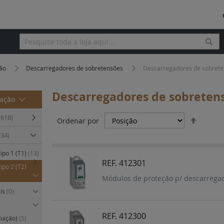
Pesq
Pesquisa
ção
Descarregadores de sobretensões
Descarregadores de sobreten
Descarregadores de sobretensõ
mação
Definir
(618)
Ordenar por
Orden
(34)
Decres
ipo 1 (T1)
(13)
REF. 412301
ipo 2 (T2)
Módulos de proteção p/ descarregado
eis
(0)
REF. 412300
tuição)
(5)