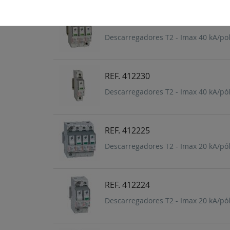
REF. 412232
Descarregadores T2 - Imax 40 kA/pole
REF. 412230
Descarregadores T2 - Imax 40 kA/pólo
REF. 412225
Descarregadores T2 - Imax 20 kA/pól
REF. 412224
Descarregadores T2 - Imax 20 kA/pól