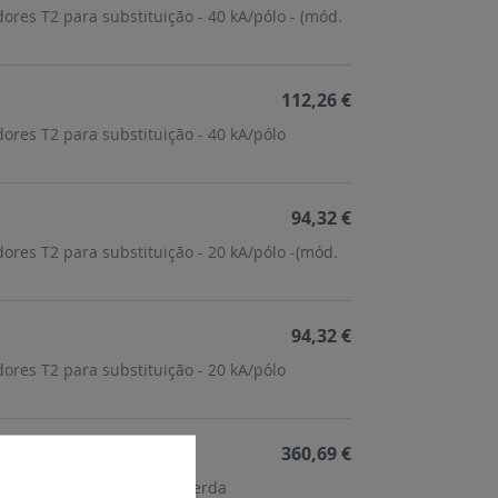
res T2 para substituição - 40 kA/pólo - (mód.
112,26 €
res T2 para substituição - 40 kA/pólo
94,32 €
res T2 para substituição - 20 kA/pólo -(mód.
94,32 €
res T2 para substituição - 20 kA/pólo
360,69 €
ólo - 3P+N - neutro a esquerda