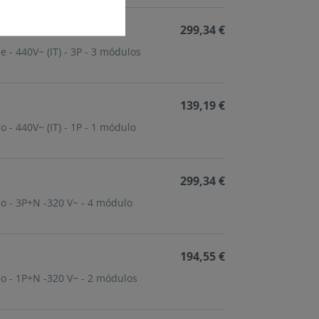
299,34 €
 - 440V~ (IT) - 3P - 3 módulos
139,19 €
 - 440V~ (IT) - 1P - 1 módulo
299,34 €
o - 3P+N -320 V~ - 4 módulo
194,55 €
o - 1P+N -320 V~ - 2 módulos