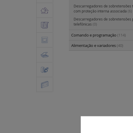
Descarregadores de sobretensões t
com proteção interna associada
(6)
Descarregadores de sobretensões p
telefónicas
(0)
Comando e programação
(114)
Alimentação e variadores
(40)