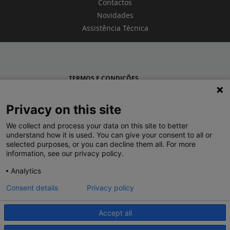
Contactos
Novidades
Assistência Técnica
TERMOS E CONDIÇÕES
POLÍTICA DE PRIVACIDADE
Privacy on this site
LEGRAND PORTUGAL
We collect and process your data on this site to better
understand how it is used. You can give your consent to all or
GRUPO LEGRAND NO MUNDO
selected purposes, or you can decline them all. For more
information, see our privacy policy.
Analytics
Consent details
Privacy policy
Accept all
© 2020 Legrand. Todos os direitos reservados.