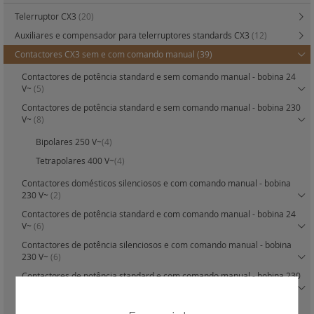
Telerruptor CX3
(20)
Auxiliares e compensador para telerruptores standards CX3
(12)
Contactores CX3 sem e com comando manual
(39)
Contactores de potência standard e sem comando manual - bobina 24
V~
(5)
Contactores de potência standard e sem comando manual - bobina 230
V~
(8)
Bipolares 250 V~
(4)
Tetrapolares 400 V~
(4)
Contactores domésticos silenciosos e com comando manual - bobina
230 V~
(2)
Contactores de potência standard e com comando manual - bobina 24
V~
(6)
Contactores de potência silenciosos e com comando manual - bobina
230 V~
(6)
Contactores de potência standard e com comando manual - bobina 230
V~
(10)
Auxiliares de sinalização
(2)