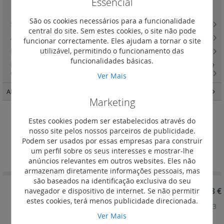
Essencial
Contactores de potência standard
(2)
São os cookies necessários para a funcionalidade
Sinalizadores CX3
(16)
central do site. Sem estes cookies, o site não pode
Automáticos de escada eletrónicos
(3)
funcionar correctamente. Eles ajudam a tornar o site
utilizável, permitindo o funcionamento das
Relés temporizados
(6)
funcionalidades básicas.
Interruptores-inversores e botões e interruptores de botão e sinalizadore
CX3
(18)
Ver Mais
Alimentação e variadores
(40)
Marketing
Estes cookies podem ser estabelecidos através do
Bipolares 250 V~
nosso site pelos nossos parceiros de publicidade.
Podem ser usados por essas empresas para construir
Definir
Ordenar por
um perfil sobre os seus interesses e mostrar-lhe
Ordenação
anúncios relevantes em outros websites. Eles não
Decrescent
armazenam diretamente informações pessoais, mas
são baseados na identificação exclusiva do seu
REF. 412527
146,63 €
navegador e dispositivo de internet. Se não permitir
estes cookies, terá menos publicidade direcionada.
Contactores de potência CX³ - bobina 230V~- 2P 63
Ver Mais
A - 2NA - 250 V ~- 2 mód.