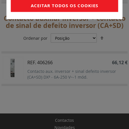
ACEITAR TODOS OS COOKIES
Contacto auxiliar inversor + contacto
de sinal de defeito inversor (CA+SD)
Definir
Ordenar por
Ordenação
Decrescent
REF. 406266
66,12 €
Contacto aux. inversor + sinal defeito inversor
(CA+SD) DX³ - 6A-250 V~-1 mód.
Contactos
Novidades