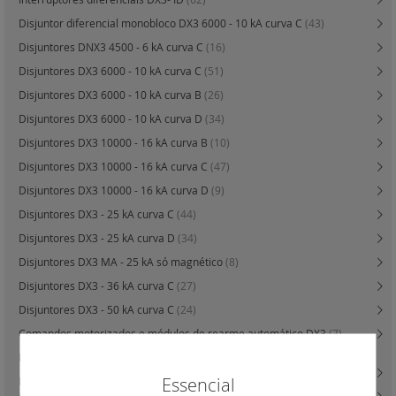
Disjuntor diferencial monobloco DX3 6000 - 10 kA curva C
(43)
Disjuntores DNX3 4500 - 6 kA curva C
(16)
Disjuntores DX3 6000 - 10 kA curva C
(51)
Disjuntores DX3 6000 - 10 kA curva B
(26)
Disjuntores DX3 6000 - 10 kA curva D
(34)
Disjuntores DX3 10000 - 16 kA curva B
(10)
Disjuntores DX3 10000 - 16 kA curva C
(47)
Disjuntores DX3 10000 - 16 kA curva D
(9)
Disjuntores DX3 - 25 kA curva C
(44)
Disjuntores DX3 - 25 kA curva D
(34)
Disjuntores DX3 MA - 25 kA só magnético
(8)
Disjuntores DX3 - 36 kA curva C
(27)
Disjuntores DX3 - 50 kA curva C
(24)
Comandos motorizados e módulos de rearme automático DX3
(7)
Blocos diferenciais adaptáveis DX3 para disjuntores 1 módulo / pólo
(43)
Essencial
Blocos diferenciais adaptáveis DX3 para disjuntores 1,5 módulo / pólo