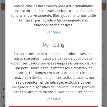
(0)
São os cookies necessários para a funcionalidade
Auxiliares DX3
(19)
central do site. Sem estes cookies, o site não pode
Auxiliares de sinalização CA e SD
(3)
funcionar correctamente. Eles ajudam a tornar o site
utilizável, permitindo o funcionamento das
Contacto auxiliar inversor (CA)
(1)
funcionalidades básicas.
Contacto de sinal de defeito inversor (SD)
(1)
Ver Mais
Contacto auxiliar inversor + contacto de sinal de defeito inversor
(CA+SD)
(1)
Marketing
Auxiliares de comando ET e MT e DA
(5)
Inversores de rede manuais
(3)
Estes cookies podem ser estabelecidos através do
nosso site pelos nossos parceiros de publicidade.
Comando rotativo prolongado de porta
(1)
Podem ser usados por essas empresas para construir
Acessórios
(7)
um perfil sobre os seus interesses e mostrar-lhe
anúncios relevantes em outros websites. Eles não
Auxiliares de comando ET
(5)
armazenam diretamente informações pessoais, mas
Blocos diferenciais adaptáveis DX3 para disjuntores 1 e5 módulo
(17)
são baseados na identificação exclusiva do seu
navegador e dispositivo de internet. Se não permitir
Descarregadores de sobretensões
(34)
estes cookies, terá menos publicidade direcionada.
Comando e programação
(114)
Ver Mais
Alimentação e variadores
(40)