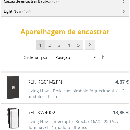
Caixas de encastrar Batibox
(57)
Light Now
(457)
Aparelhagem de encastrar
Página
Está de momento a ler a página
Página
Página
Página
Página
Página
Seguinte
1
2
3
4
5
Definir
Ordenar por
Ordenação
Decrescent
REF. KG01M2PN
4,67 €
Living Now - Tecla com símbolo "Aquecimento" - 2
módulos - Preto
REF. KW4002
13,85 €
Living Now - Interruptor Bipolar 16AX - 250 Vac -
iluminável - 1 módulo - Branco