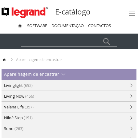
E-catálogo
SOFTWARE
DOCUMENTAÇÃO
CONTACTOS
Pesquisa
Aparelhagem de encastrar
Aparelhagem de encastrar
Livinglight
(692)
Living Now
(456)
Valena Life
(357)
Niloé Step
(191)
Suno
(263)