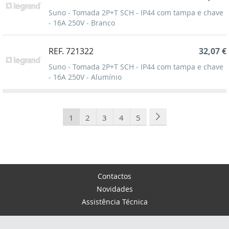
Suno - Tomada 2P+T SCH - IP44 com tampa e chave
- 16A 250V - Branco
REF. 721322
32,07 €
Suno - Tomada 2P+T SCH - IP44 com tampa e chave
- 16A 250V - Alumínio
Página
Está de momento a ler a página
Página
Página
Página
Página
Página
Seguinte
1
2
3
4
5
Contactos
Novidades
Assistência Técnica