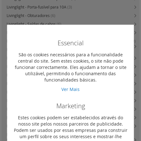
Livinglight - Porta-fusível para 10A
(3)
Livinglight - Obturadores
(6)
Livinglight - Saídas de cabos
(6)
Livinglight - Sinalização luminosa
(19)
Essencial
Livinglight - Equipamentos para iluminação e sinalização de balizagem
(9)
Livinglight - Lâmpadas de emergência
(4)
São os cookies necessários para a funcionalidade
Livinglight - Proteção de pessoas e equipamentos
(12)
central do site. Sem estes cookies, o site não pode
funcionar correctamente. Eles ajudam a tornar o site
Livinglight - Lâmpadas LED para mecanismos
(15)
utilizável, permitindo o funcionamento das
Livinglight - Suportes de fixação
(18)
funcionalidades básicas.
Livinglight - Outros acessórios (Diversos)
(12)
Ver Mais
Livinglight - Teclas e quadros "Kristall" (versão personalizável)
(7)
Livinglight - Quadro universal estanque IP 44
(1)
Marketing
Livinglight - Quadros acabamentos Livinglight AIR
(44)
Estes cookies podem ser estabelecidos através do
Livinglight - Quadros acabamentos Livinglight (tradicional)
(163)
nosso site pelos nossos parceiros de publicidade.
Livinglight - Caixas para montagem saliente
(3)
Podem ser usados por essas empresas para construir
Multibox - Caixas de encastrar (modulares) para Livinglight AIR e
um perfil sobre os seus interesses e mostrar-lhe
tradicional
(4)