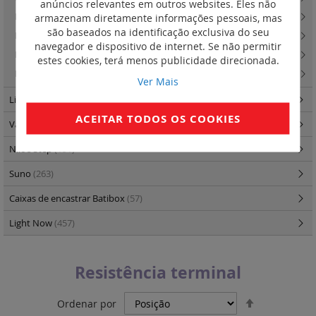
anúncios relevantes em outros websites. Eles não
armazenam diretamente informações pessoais, mas
Idrobox - Quadros de encastrar, estanques IP 55
(9)
são baseados na identificação exclusiva do seu
Idrobox - Caixas salientes IP40 e IP55
(10)
navegador e dispositivo de internet. Se não permitir
Livinglight/Multibox - Soluções para instalação em perfis ou painéis
(7)
estes cookies, terá menos publicidade direcionada.
Livinglight/Multibox - Soluções para centralização de mecanismos
(16)
Ver Mais
Living Now
(456)
ACEITAR TODOS OS COOKIES
Valena Life
(357)
Niloé Step
(191)
Suno
(263)
Caixas de encastrar Batibox
(57)
Light Now
(457)
Resistência terminal
Definir
Ordenar por
Ordenação