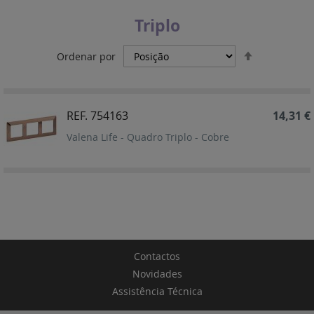
Triplo
Definir
Ordenar por
Ordenação
Decrescent
REF. 754163
14,31 €
Valena Life - Quadro Triplo - Cobre
Contactos
Novidades
Assistência Técnica