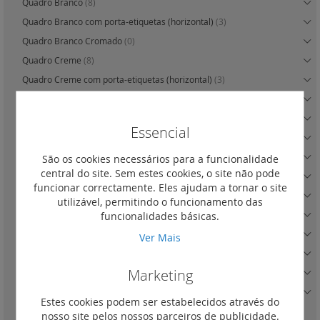
Quadro Branco
(8)
Quadro Branco com porta-etiquetas (horizontal)
(3)
Quadro Branco Cromado
(0)
Quadro Creme
(8)
Quadro Creme com porta-etiquetas (horizontal)
(3)
Quadro Creme Ouro
(0)
Quadro Terracota
(5)
Essencial
Quadro Lima
(5)
Quadro Ádria
(5)
São os cookies necessários para a funcionalidade
central do site. Sem estes cookies, o site não pode
Quadro Royal White
(0)
funcionar correctamente. Eles ajudam a tornar o site
Quadro Royal Ivory
(0)
utilizável, permitindo o funcionamento das
funcionalidades básicas.
Quadro Link
(0)
Quadro Alumínio
(8)
Ver Mais
Quadro Pérola
(5)
Marketing
Quadro Inox
(5)
Quadro Cobre
(5)
Estes cookies podem ser estabelecidos através do
nosso site pelos nossos parceiros de publicidade.
Simples
(1)