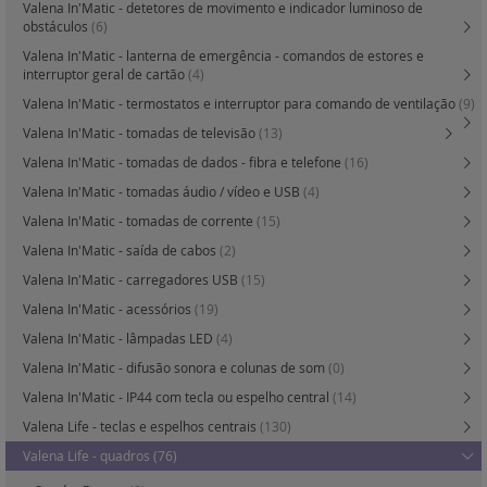
Valena In'Matic - detetores de movimento e indicador luminoso de
obstáculos
(6)
Valena In'Matic - lanterna de emergência - comandos de estores e
interruptor geral de cartão
(4)
Valena In'Matic - termostatos e interruptor para comando de ventilação
(9)
Valena In'Matic - tomadas de televisão
(13)
Valena In'Matic - tomadas de dados - fibra e telefone
(16)
Valena In'Matic - tomadas áudio / vídeo e USB
(4)
Valena In'Matic - tomadas de corrente
(15)
Valena In'Matic - saída de cabos
(2)
Valena In'Matic - carregadores USB
(15)
Valena In'Matic - acessórios
(19)
Valena In'Matic - lâmpadas LED
(4)
Valena In'Matic - difusão sonora e colunas de som
(0)
Valena In'Matic - IP44 com tecla ou espelho central
(14)
Valena Life - teclas e espelhos centrais
(130)
Valena Life - quadros
(76)