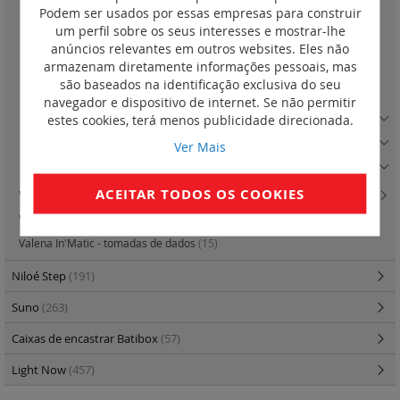
Podem ser usados por essas empresas para construir
Duplo
(1)
um perfil sobre os seus interesses e mostrar-lhe
Triplo
(1)
anúncios relevantes em outros websites. Eles não
armazenam diretamente informações pessoais, mas
Quádruplo
(1)
são baseados na identificação exclusiva do seu
Quíntuplo
(1)
navegador e dispositivo de internet. Se não permitir
estes cookies, terá menos publicidade direcionada.
Quadro Madeira Escura
(5)
Quadro Madeira Clara
(5)
Ver Mais
Quadro Preto Mate
(6)
ACEITAR TODOS OS COOKIES
Valena Life - caixas salientes
(2)
Valena In'Matic - lanterna de emergência
(4)
Valena In'Matic - tomadas de dados
(15)
Niloé Step
(191)
Suno
(263)
Caixas de encastrar Batibox
(57)
Light Now
(457)