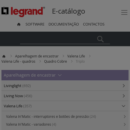
E-catálogo
SOFTWARE
DOCUMENTAÇÃO
CONTACTOS
Pesquisa
Aparelhagem de encastrar
Valena Life
Valena Life - quadros
Quadro Cobre
Triplo
Aparelhagem de encastrar
Livinglight
(692)
Living Now
(456)
Valena Life
(357)
Valena In'Matic - interruptores e botões de pressão
(24)
Valena In'Matic - variadores
(4)