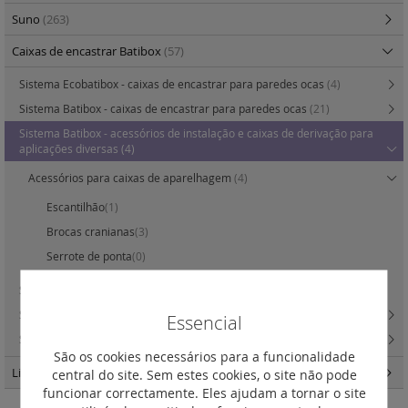
Suno
(263)
Caixas de encastrar Batibox
(57)
Sistema Ecobatibox - caixas de encastrar para paredes ocas
(4)
Sistema Batibox - caixas de encastrar para paredes ocas
(21)
Sistema Batibox - acessórios de instalação e caixas de derivação para
aplicações diversas
(4)
Acessórios para caixas de aparelhagem
(4)
Escantilhão
(1)
Brocas cranianas
(3)
Serrote de ponta
(0)
Sistema Batibox - caixas multimédia para instalação áudio / vídeo
(2)
Sistema Batibox - caixas de encastrar multimaterial
(13)
Essencial
Sistema Batibox - caixas de encastrar para alvenaria
(13)
São os cookies necessários para a funcionalidade
Light Now
(457)
central do site. Sem estes cookies, o site não pode
funcionar correctamente. Eles ajudam a tornar o site