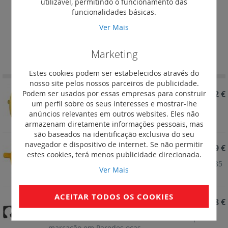
utilizável, permitindo o funcionamento das
funcionalidades básicas.
Acessórios para caixas de
aparelhagem
Ver Mais
Definir
Ordenar por
Marketing
Ordenação
Decrescent
Estes cookies podem ser estabelecidos através do
nosso site pelos nossos parceiros de publicidade.
Podem ser usados por essas empresas para construir
REF. 089369
325,42 €
um perfil sobre os seus interesses e mostrar-lhe
Sistema Batibox - Acessórios - Broca Craniana Ø
anúncios relevantes em outros websites. Eles não
127 mm
armazenam diretamente informações pessoais, mas
são baseados na identificação exclusiva do seu
navegador e dispositivo de internet. Se não permitir
REF. 089368
100,89 €
estes cookies, terá menos publicidade direcionada.
Sistema Batibox - Acessórios - Broca Craniana Ø 85
Ver Mais
mm
ACEITAR TODOS OS COOKIES
REF. 080077
6,98 €
Sistema Batibox - Acessórios - Escantilhão para
marcação em Paredes ocas