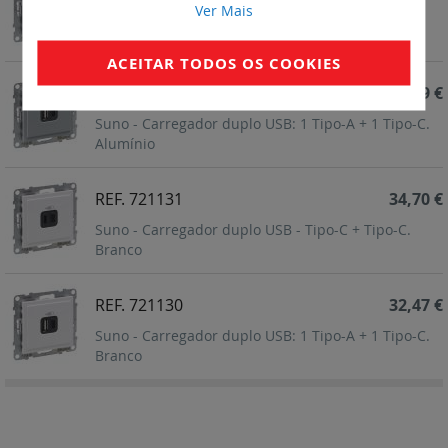
Ver Mais
Suno - Carregador duplo USB - Tipo-C + Tipo-C.
Alumínio
ACEITAR TODOS OS COOKIES
REF. 721330
36,19 €
Suno - Carregador duplo USB: 1 Tipo-A + 1 Tipo-C.
Alumínio
REF. 721131
34,70 €
Suno - Carregador duplo USB - Tipo-C + Tipo-C.
Branco
REF. 721130
32,47 €
Suno - Carregador duplo USB: 1 Tipo-A + 1 Tipo-C.
Branco