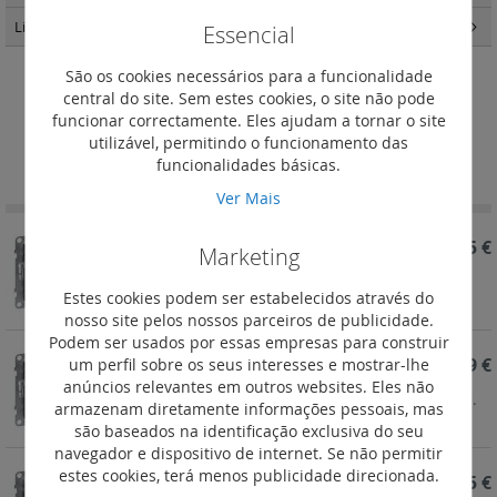
Light Now
(457)
Essencial
São os cookies necessários para a funcionalidade
central do site. Sem estes cookies, o site não pode
Suno - carregadores USB e indução
funcionar correctamente. Eles ajudam a tornar o site
utilizável, permitindo o funcionamento das
Definir
Ordenar por
funcionalidades básicas.
Ordenação
Decrescent
Ver Mais
REF. 721431
39,25 €
Marketing
Suno - Carregador duplo USB - Tipo-C + Tipo-C.
Estes cookies podem ser estabelecidos através do
Preto mate
nosso site pelos nossos parceiros de publicidade.
Podem ser usados por essas empresas para construir
um perfil sobre os seus interesses e mostrar-lhe
REF. 721430
36,19 €
anúncios relevantes em outros websites. Eles não
Suno - Carregador duplo USB: 1 Tipo-A + 1 Tipo-C.
armazenam diretamente informações pessoais, mas
Preto mate
são baseados na identificação exclusiva do seu
navegador e dispositivo de internet. Se não permitir
estes cookies, terá menos publicidade direcionada.
REF. 721331
39,25 €