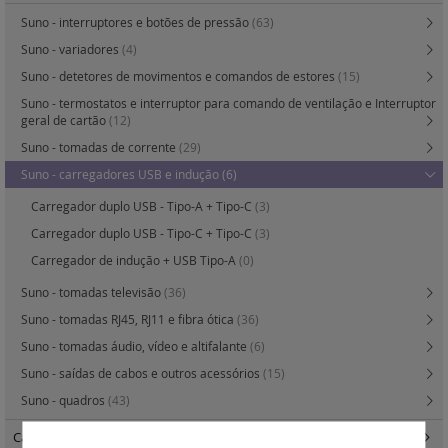
Suno - interruptores e botões de pressão
(63)
Suno - variadores
(4)
Suno - detetores de movimentos e comandos de estores
(15)
Suno - termostatos e interruptor para comando de ventilação e Interruptor
geral de cartão
(12)
Suno - tomadas de corrente
(29)
Suno - carregadores USB e indução
(6)
Carregador duplo USB - Tipo-A + Tipo-C
(3)
Carregador duplo USB - Tipo-C + Tipo-C
(3)
Carregador de indução + USB Tipo-A
(0)
Suno - tomadas televisão
(36)
Suno - tomadas RJ45, RJ11 e fibra ótica
(36)
Suno - tomadas áudio, vídeo e altifalante
(6)
Suno - saídas de cabos e outros acessórios
(15)
Suno - quadros
(43)
Caixas de encastrar Batibox
(57)