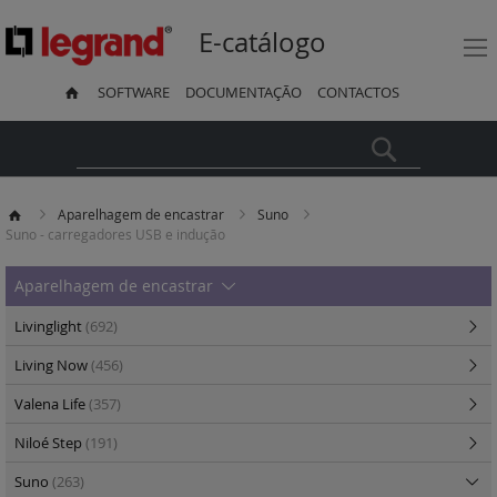
E-catálogo
SOFTWARE
DOCUMENTAÇÃO
CONTACTOS
Pesquisa
Aparelhagem de encastrar
Suno
Suno - carregadores USB e indução
Aparelhagem de encastrar
Livinglight
(692)
Living Now
(456)
Valena Life
(357)
Niloé Step
(191)
Suno
(263)