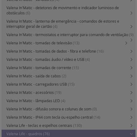
Valena In'Matic - detetores de movimento e indicador luminoso de
obstáculos
(6)
Valena In'Matic - lanterna de emergência - comandos de estores e
interruptor geral de cartão
(4)
Valena In'Matic - termostatos e interruptor para comando de ventilação
(9)
Valena In'Matic - tomadas de televisão
(13)
Valena In'Matic - tomadas de dados - fibra e telefone
(16)
Valena In'Matic - tomadas áudio / vídeo e USB
(4)
Valena In'Matic - tomadas de corrente
(15)
Valena In'Matic - saída de cabos
(2)
Valena In'Matic - carregadores USB
(15)
Valena In'Matic - acessórios
(19)
Valena In'Matic - lâmpadas LED
(4)
Valena In'Matic - difusão sonora e colunas de som
(0)
Valena In'Matic - IP44 com tecla ou espelho central
(14)
Valena Life - teclas e espelhos centrais
(130)
Valena Life - quadros
(76)