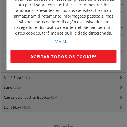
um perfil sobre os seus interesses e mostrar-lhe
Quadro Pérola
(5)
anúncios relevantes em outros websites. Eles não
Quadro Inox
(5)
armazenam diretamente informações pessoais, mas
Quadro Cobre
(5)
são baseados na identificação exclusiva do seu
navegador e dispositivo de internet. Se não permitir
Quadro Madeira Escura
(5)
estes cookies, terá menos publicidade direcionada.
Quadro Madeira Clara
(5)
Ver Mais
Quadro Preto Mate
(6)
Valena Life - caixas salientes
(2)
ACEITAR TODOS OS COOKIES
Valena In'Matic - lanterna de emergência
(4)
Valena In'Matic - tomadas de dados
(15)
Niloé Step
(191)
Suno
(263)
Caixas de encastrar Batibox
(57)
Light Now
(457)