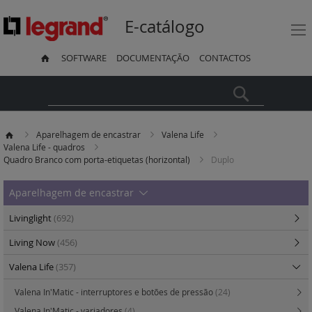
E-catálogo
SOFTWARE
DOCUMENTAÇÃO
CONTACTOS
Pesquisa
Aparelhagem de encastrar
Valena Life
Valena Life - quadros
Quadro Branco com porta-etiquetas (horizontal)
Duplo
Aparelhagem de encastrar
Livinglight
(692)
Living Now
(456)
Valena Life
(357)
Valena In'Matic - interruptores e botões de pressão
(24)
Valena In'Matic - variadores
(4)