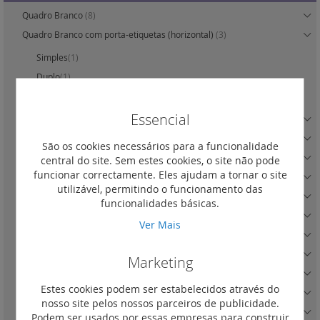
Quadro Branco
(8)
Quadro Branco com porta-etiquetas (horizontal)
(3)
Simples
(1)
Duplo
(1)
Triplo
(1)
Essencial
Quadro Branco Cromado
(0)
Quadro Creme
(8)
São os cookies necessários para a funcionalidade
Quadro Creme com porta-etiquetas (horizontal)
(3)
central do site. Sem estes cookies, o site não pode
funcionar correctamente. Eles ajudam a tornar o site
Quadro Creme Ouro
(0)
utilizável, permitindo o funcionamento das
Quadro Terracota
(5)
funcionalidades básicas.
Quadro Lima
(5)
Ver Mais
Quadro Ádria
(5)
Quadro Royal White
(0)
Marketing
Quadro Royal Ivory
(0)
Estes cookies podem ser estabelecidos através do
Quadro Link
(0)
nosso site pelos nossos parceiros de publicidade.
Quadro Alumínio
(8)
Podem ser usados por essas empresas para construir