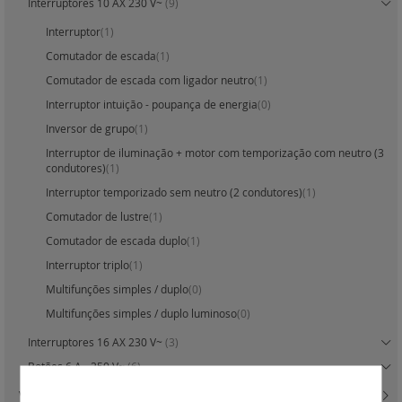
Interruptores 10 AX 230 V~
(9)
Interruptor
(1)
Comutador de escada
(1)
Comutador de escada com ligador neutro
(1)
Interruptor intuição - poupança de energia
(0)
Inversor de grupo
(1)
Interruptor de iluminação + motor com temporização com neutro (3
condutores)
(1)
Interruptor temporizado sem neutro (2 condutores)
(1)
Comutador de lustre
(1)
Comutador de escada duplo
(1)
Interruptor triplo
(1)
Multifunções simples / duplo
(0)
Multifunções simples / duplo luminoso
(0)
Interruptores 16 AX 230 V~
(3)
Botões 6 A - 250 V~
(6)
Valena In'Matic - variadores
(4)