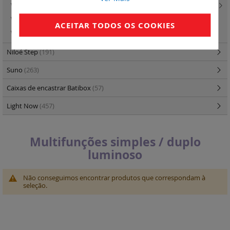
Valena Life - caixas salientes
(2)
Valena In'Matic - lanterna de emergência
(4)
ACEITAR TODOS OS COOKIES
Valena In'Matic - tomadas de dados
(15)
Niloé Step
(191)
Suno
(263)
Caixas de encastrar Batibox
(57)
Light Now
(457)
Multifunções simples / duplo
luminoso
Não conseguimos encontrar produtos que correspondam à
seleção.