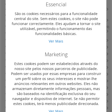
Essencial
Valena In'Matic - detetores de movimento e indicador luminoso de
obstáculos
(6)
São os cookies necessários para a funcionalidade
Valena In'Matic - lanterna de emergência - comandos de estores e
central do site. Sem estes cookies, o site não pode
interruptor geral de cartão
(4)
funcionar correctamente. Eles ajudam a tornar o site
Valena In'Matic - termostatos e interruptor para comando de ventilação
(9)
utilizável, permitindo o funcionamento das
funcionalidades básicas.
Valena In'Matic - tomadas de televisão
(13)
Valena In'Matic - tomadas de dados - fibra e telefone
(16)
Ver Mais
Valena In'Matic - tomadas áudio / vídeo e USB
(4)
Marketing
Valena In'Matic - tomadas de corrente
(15)
Valena In'Matic - saída de cabos
(2)
Estes cookies podem ser estabelecidos através do
Valena In'Matic - carregadores USB
(15)
nosso site pelos nossos parceiros de publicidade.
Podem ser usados por essas empresas para construir
Valena In'Matic - acessórios
(19)
um perfil sobre os seus interesses e mostrar-lhe
Valena In'Matic - lâmpadas LED
(4)
anúncios relevantes em outros websites. Eles não
Valena In'Matic - difusão sonora e colunas de som
(0)
armazenam diretamente informações pessoais, mas
são baseados na identificação exclusiva do seu
Valena In'Matic - IP44 com tecla ou espelho central
(14)
navegador e dispositivo de internet. Se não permitir
Valena Life - teclas e espelhos centrais
(130)
estes cookies, terá menos publicidade direcionada.
Valena Life - quadros
(76)
Ver Mais