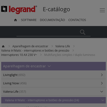
E-catálogo
SOFTWARE
DOCUMENTAÇÃO
CONTACTOS
Pesquisa
Aparelhagem de encastrar
Valena Life
Valena In'Matic - interruptores e botões de pressão
Interruptores 10 AX 230 V~
Multifunções simples / duplo luminoso
Aparelhagem de encastrar
Livinglight
(692)
Living Now
(456)
Valena Life
(357)
Valena In'Matic - interruptores e botões de pressão
(24)