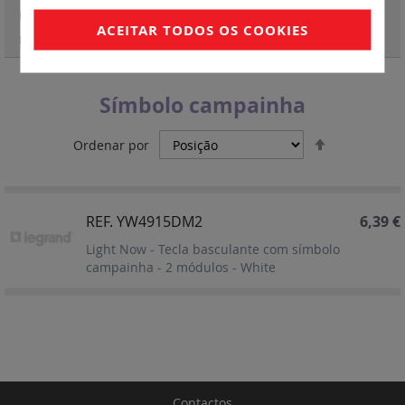
Light Now - LEDs para mecanismos
(7)
ACEITAR TODOS OS COOKIES
Light Now - acessórios
(3)
Símbolo campainha
Definir
Ordenar por
Ordenação
Decrescent
REF. YW4915DM2
6,39 €
Light Now - Tecla basculante com símbolo
campainha - 2 módulos - White
Contactos