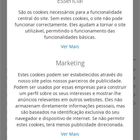
Essencial
Símbolo lâmpada
(1)
São os cookies necessários para a funcionalidade
Símbolo campainha
(1)
central do site. Sem estes cookies, o site não pode
funcionar correctamente. Eles ajudam a tornar o site
Símbolo chave
(0)
utilizável, permitindo o funcionamento das
Símbolo ventilação
(0)
funcionalidades básicas.
Símbolo caldeira
(0)
Ver Mais
Símbolo aquecimento
(0)
Teclas axiais com símbolos e ilumináveis
(36)
Marketing
Light Now - tomadas de energia com carregador USB
(3)
Estes cookies podem ser estabelecidos através do
Light Now - tomadas de televisão
(33)
nosso site pelos nossos parceiros de publicidade.
Podem ser usados por essas empresas para construir
Light Now - tomadas de dados, fibra ótica e telefone
(33)
um perfil sobre os seus interesses e mostrar-lhe
Light Now - besouros e campainhas
(12)
anúncios relevantes em outros websites. Eles não
Light Now - quadros de acabamento
(72)
armazenam diretamente informações pessoais, mas
são baseados na identificação exclusiva do seu
Light Now - interruptores de cartão
(12)
navegador e dispositivo de internet. Se não permitir
Light Now - mecanismos para estores
(3)
estes cookies, terá menos publicidade direcionada.
Light Now - soluções para quarto de hotel
(4)
Ver Mais
Light Now - tampas com proteção IP55
(4)