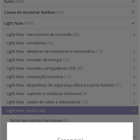
Suno
(263)
Caixas de encastrar Batibox
(57)
Light Now
(457)
Light Now - mecanismos de comando
(80)
Light Now - variadores
(14)
Light Now - detetores de movimento e termostátos
(15)
Light Now - tomadas de energia
(23)
Light Now - tomadas carregadoras USB
(30)
Light Now - sinalização luminosa
(13)
Light Now - dispositivos de segurança elétrica e porta-fusíveis
(21)
Light Now - suportes e molduras luminosas
(9)
Light Now - saídas de cabos e obturadores
(12)
Light Now - teclas
(44)
Teclas basculantes ilumináveis
(0)
Teclas axiais ilumináveis
(6)
Teclas basculantes com símbolos e ilumináveis
(2)