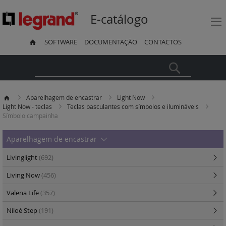
E-catálogo
SOFTWARE
DOCUMENTAÇÃO
CONTACTOS
Pesquisa
Aparelhagem de encastrar
Light Now
Light Now - teclas
Teclas basculantes com símbolos e ilumináveis
Símbolo campainha
Aparelhagem de encastrar
Livinglight
(692)
Living Now
(456)
Valena Life
(357)
Niloé Step
(191)