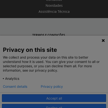
Novidades
Assistência Técnica
TERMOS E CONDIÇÕES
POLÍTICA DE PRIVACIDADE
Privacy on this site
LEGRAND PORTUGAL
We collect and process your data on this site to better
understand how it is used. You can give your consent to all or
GRUPO LEGRAND NO MUNDO
selected purposes, or you can decline them all. For more
information, see our privacy policy.
Analytics
Consent details
Privacy policy
Accept all
© 2020 Legrand. Todos os direitos reservados.
Decline all