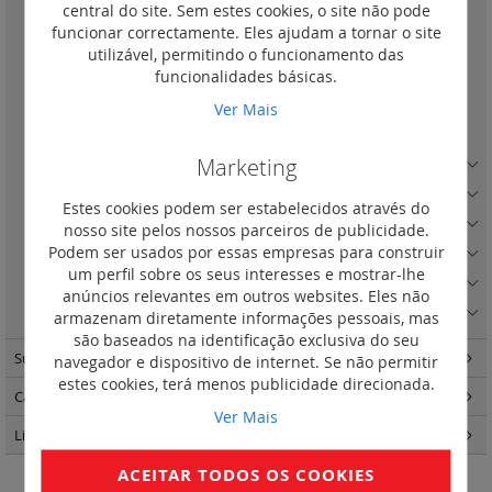
central do site. Sem estes cookies, o site não pode
Simples
(1)
funcionar correctamente. Eles ajudam a tornar o site
Duplo
(1)
utilizável, permitindo o funcionamento das
Triplo
(1)
funcionalidades básicas.
Quádruplo
(1)
Ver Mais
Quíntuplo
(1)
Marketing
Quadro Preto com porta-etiqueta
(1)
Quadro Areia
(5)
Estes cookies podem ser estabelecidos através do
Quadro Areia com porta-etiqueta
(1)
nosso site pelos nossos parceiros de publicidade.
Podem ser usados por essas empresas para construir
Quadro Cobre
(3)
um perfil sobre os seus interesses e mostrar-lhe
Quadro Alumínio Escovado
(5)
anúncios relevantes em outros websites. Eles não
Quadro Madeira Escura
(3)
armazenam diretamente informações pessoais, mas
são baseados na identificação exclusiva do seu
Suno
(263)
navegador e dispositivo de internet. Se não permitir
estes cookies, terá menos publicidade direcionada.
Caixas de encastrar Batibox
(57)
Ver Mais
Light Now
(457)
ACEITAR TODOS OS COOKIES