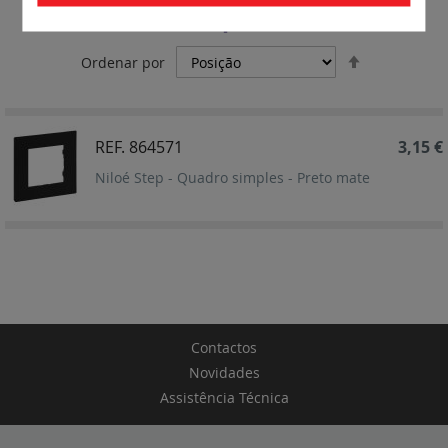
Simples
Definir
Ordenar por
Ordenação
Decrescent
REF. 864571
3,15 €
Niloé Step - Quadro simples - Preto mate
Contactos
Novidades
Assistência Técnica