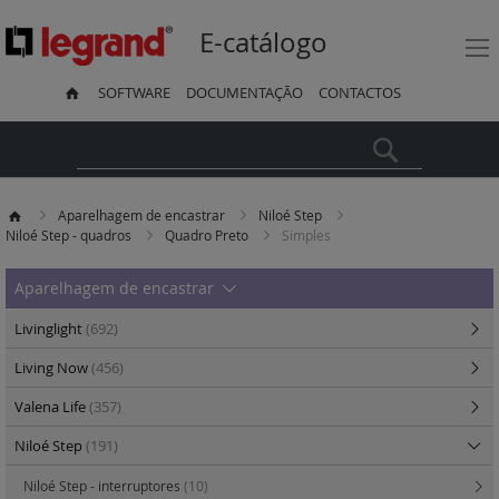
E-catálogo
SOFTWARE
DOCUMENTAÇÃO
CONTACTOS
Pesquisa
Aparelhagem de encastrar
Niloé Step
Niloé Step - quadros
Quadro Preto
Simples
Aparelhagem de encastrar
Livinglight
(692)
Living Now
(456)
Valena Life
(357)
Niloé Step
(191)
Niloé Step - interruptores
(10)