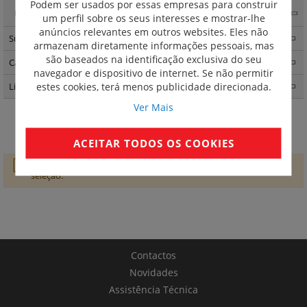
Podem ser usados por essas empresas para construir
Niloé Step - quadros
(36)
um perfil sobre os seus interesses e mostrar-lhe
anúncios relevantes em outros websites. Eles não
Suno
(263)
armazenam diretamente informações pessoais, mas
são baseados na identificação exclusiva do seu
Caixas de encastrar Batibox
(57)
navegador e dispositivo de internet. Se não permitir
estes cookies, terá menos publicidade direcionada.
Light Now
(457)
Ver Mais
Tomada TV-R-SAT
ACEITAR TODOS OS COOKIES
Não conseguimos encontrar produtos que correspondam à
seleção.
Contactos
Novidades
Assistência Técnica