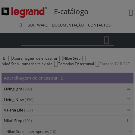
E-catálogo
SOFTWARE
DOCUMENTAÇÃO
CONTACTOS
Pesquisa
Aparelhagem de encastrar
Niloé Step
Niloé Step - tomadas televisão
Tomadas TV terminal
Tomada TV-R-SAT
Aparelhagem de encastrar
Livinglight
(692)
Living Now
(456)
Valena Life
(357)
Niloé Step
(191)
Niloé Step - interruptores
(10)