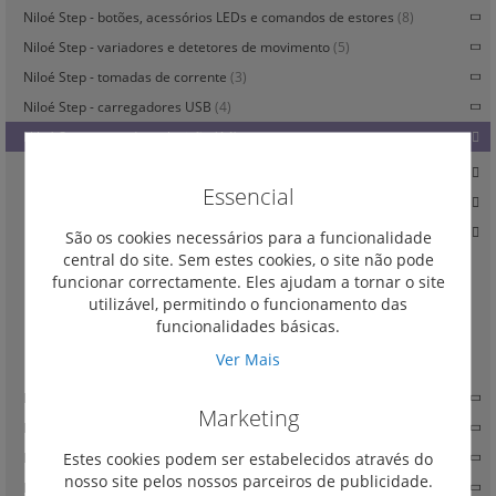
Niloé Step - botões, acessórios LEDs e comandos de estores
(8)
Niloé Step - variadores e detetores de movimento
(5)
Niloé Step - tomadas de corrente
(3)
Niloé Step - carregadores USB
(4)
Niloé Step - tomadas televisão
(14)
Tomadas TV estrela
(0)
Essencial
Tomadas TV passagem
(0)
Tomadas TV terminal
(0)
São os cookies necessários para a funcionalidade
central do site. Sem estes cookies, o site não pode
Tomada TV-R-SAT
(0)
funcionar correctamente. Eles ajudam a tornar o site
Tomada TV-SAT
(0)
utilizável, permitindo o funcionamento das
funcionalidades básicas.
Tomada TV macho simples
(0)
Ver Mais
Espelhos centrais TV-R-SAT
(4)
Niloé Step - tomadas RJ 45 e tomadas de fibra ótica
(16)
Marketing
Niloé Step - difusão sonora
(0)
Estes cookies podem ser estabelecidos através do
Niloé Step - acessórios
(12)
nosso site pelos nossos parceiros de publicidade.
Niloé Step - teclas e espelho centrais
(87)