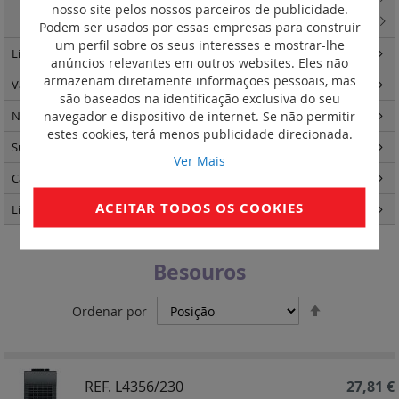
nosso site pelos nossos parceiros de publicidade.
Livinglight/Multibox - Soluções para centralização de mecanismos
(16)
Podem ser usados por essas empresas para construir
um perfil sobre os seus interesses e mostrar-lhe
Living Now
(456)
anúncios relevantes em outros websites. Eles não
armazenam diretamente informações pessoais, mas
Valena Life
(357)
são baseados na identificação exclusiva do seu
navegador e dispositivo de internet. Se não permitir
Niloé Step
(191)
estes cookies, terá menos publicidade direcionada.
Suno
(263)
Ver Mais
Caixas de encastrar Batibox
(57)
ACEITAR TODOS OS COOKIES
Light Now
(457)
Besouros
Definir
Ordenar por
Ordenação
Decrescent
REF. L4356/230
27,81 €