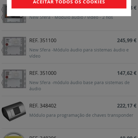
ACEITAR TODOS OS COOKIES
REF. 351200
425,88 €
New Sfera - Módulo áudio / vídeo - 2 fios
REF. 351100
245,99 €
New Sfera -Módulo áudio para sistemas áudio e
vídeo
REF. 351000
147,62 €
New Sfera -módulo áudio base para sistemas de
áudio
REF. 348402
222,17 €
Módulo para programação de chaves transponder