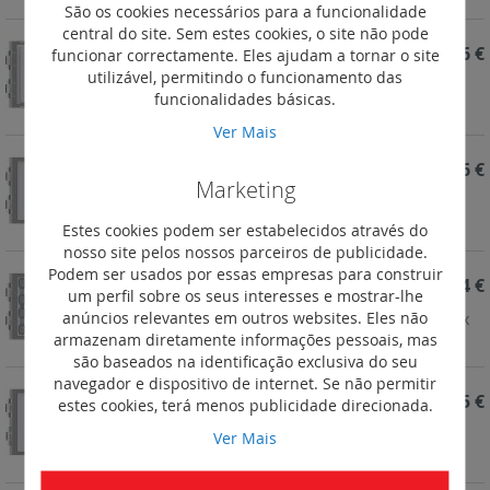
São os cookies necessários para a funcionalidade
central do site. Sem estes cookies, o site não pode
REF. 352500
292,36 €
funcionar correctamente. Eles ajudam a tornar o site
utilizável, permitindo o funcionamento das
New Sfera - Módulo com display gráfico
funcionalidades básicas.
Ver Mais
REF. 352200
64,56 €
Marketing
New Sfera - Módulo porta-etiquetas
Estes cookies podem ser estabelecidos através do
nosso site pelos nossos parceiros de publicidade.
Podem ser usados por essas empresas para construir
REF. 352100
67,64 €
um perfil sobre os seus interesses e mostrar-lhe
anúncios relevantes em outros websites. Eles não
New Sfera - Módulo de 8 botões em dupla fila (4 x
armazenam diretamente informações pessoais, mas
2)
são baseados na identificação exclusiva do seu
navegador e dispositivo de internet. Se não permitir
REF. 352000
64,55 €
estes cookies, terá menos publicidade direcionada.
New Sfera - Módulo de 4 botões / fila simples
Ver Mais