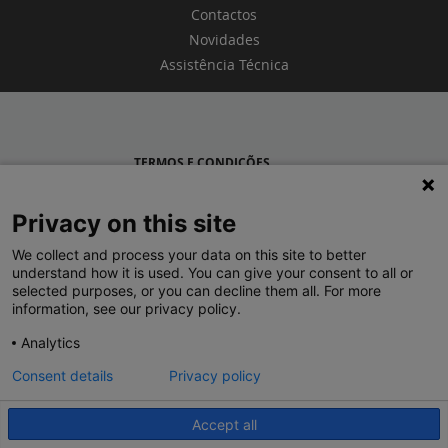
Contactos
Novidades
Assistência Técnica
TERMOS E CONDIÇÕES
POLÍTICA DE PRIVACIDADE
Privacy on this site
LEGRAND PORTUGAL
We collect and process your data on this site to better
understand how it is used. You can give your consent to all or
GRUPO LEGRAND NO MUNDO
selected purposes, or you can decline them all. For more
information, see our privacy policy.
Analytics
Consent details
Privacy policy
Accept all
© 2020 Legrand. Todos os direitos reservados.