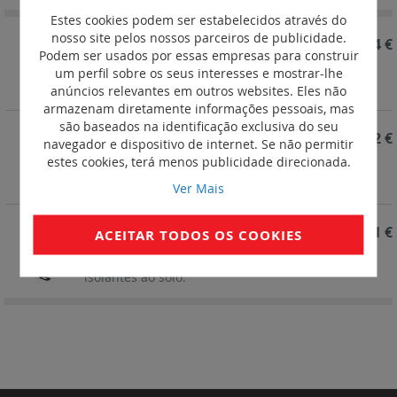
Estes cookies podem ser estabelecidos através do
nosso site pelos nossos parceiros de publicidade.
REF. 059054
1 223,84 €
Podem ser usados por essas empresas para construir
Pedestal para fixação de postos de carregamento
um perfil sobre os seus interesses e mostrar-lhe
metálicos ao solo.
anúncios relevantes em outros websites. Eles não
armazenam diretamente informações pessoais, mas
são baseados na identificação exclusiva do seu
REF. 059053
634,72 €
navegador e dispositivo de internet. Se não permitir
estes cookies, terá menos publicidade direcionada.
Kit de fixação a parede para postos de
carregamento metálicos
Ver Mais
REF. 059052
471,51 €
ACEITAR TODOS OS COOKIES
Pedestal para fixação de postos de carregamento
isolantes ao solo.