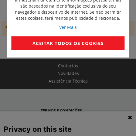
Cartões 13,56 MHz para leitor de
são baseados na identificação exclusiva do seu
etiquetas
navegador e dispositivo de internet. Se não permitir
estes cookies, terá menos publicidade direcionada.
Não conseguimos encontrar produtos que correspondam à
Ver Mais
seleção.
ACEITAR TODOS OS COOKIES
Contactos
Novidades
Assistência Técnica
TERMOS E CONDIÇÕES
POLÍTICA DE PRIVACIDADE
Privacy on this site
LEGRAND PORTUGAL