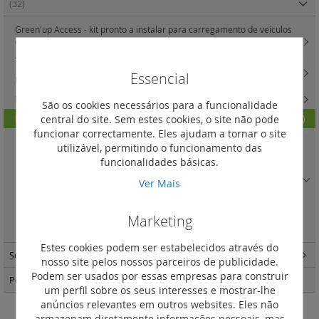
(32)
Green'up Access - kit pronto a instalar para carregamento de veículos
elétricos
(1)
Tomadas Green'up Access - 16 A - 230 V - 16 A para veículos elétricos
(4)
Essencial
Postos de carregamento Green'up Premium
(16)
Postos de carregamento Green'up Premium - acessórios
(3)
São os cookies necessários para a funcionalidade
central do site. Sem estes cookies, o site não pode
Postos de carregamento Green'up Premium - opções de comunicação
(2)
funcionar correctamente. Eles ajudam a tornar o site
Kit de comunicação
(1)
utilizável, permitindo o funcionamento das
Leitor RFID
(1)
funcionalidades básicas.
Cartões 13,56 MHz para leitor de etiquetas
(0)
Ver Mais
Cartões formato ISO
(0)
Marketing
Servidores web
(0)
Estes cookies podem ser estabelecidos através do
Soluções Fotovoltaicas
(55)
nosso site pelos nossos parceiros de publicidade.
Podem ser usados por essas empresas para construir
Postos de carregamento Green'up Home
(9)
um perfil sobre os seus interesses e mostrar-lhe
anúncios relevantes em outros websites. Eles não
armazenam diretamente informações pessoais, mas