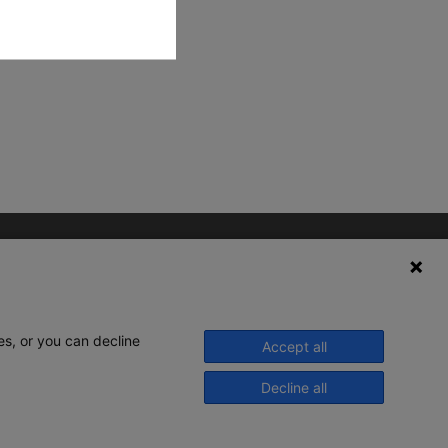
es, or you can decline
Accept all
Decline all
© 2020 Legrand. Todos os direitos
reservados.