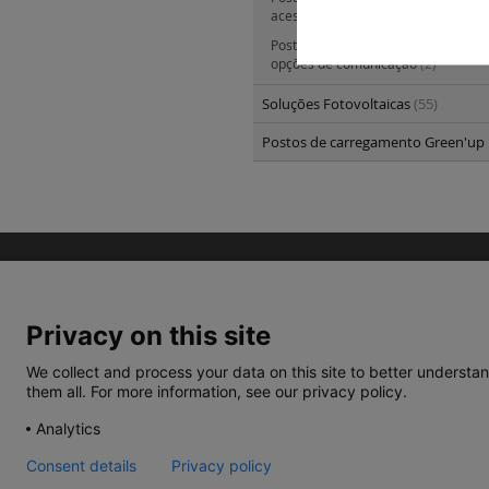
acessórios
(3)
Postos de carregamento Green'up 
opções de comunicação
(2)
Soluções Fotovoltaicas
(55)
Postos de carregamento Green'u
Privacy on this site
We collect and process your data on this site to better understan
them all. For more information, see our privacy policy.
TERMOS E CONDIÇÕES
POLÍTICA DE PRIVACIDA
Analytics
Consent details
Privacy policy