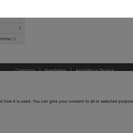
Premium -
p Home
(9)
Contactos
Novidades
Assistência Técnica
d how it is used. You can give your consent to all or selected purpos
DE
LEGRAND PORTUGAL
GRUPO LEGRAND NO MUNDO