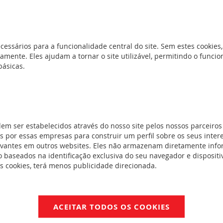
30 V - 16 A
 Premium
(16)
cessários para a funcionalidade central do site. Sem estes cookies,
icos
amente. Eles ajudam a tornar o site utilizável, permitindo o func
básicas.
os isolante -
dem ser estabelecidos através do nosso site pelos nossos parceiros
 por essas empresas para construir um perfil sobre os seus inter
evantes em outros websites. Eles não armazenam diretamente inf
cos metal -
 baseados na identificação exclusiva do seu navegador e dispositiv
es cookies, terá menos publicidade direcionada.
isolante -
s metal - modo
ACEITAR TODOS OS COOKIES
Premium -