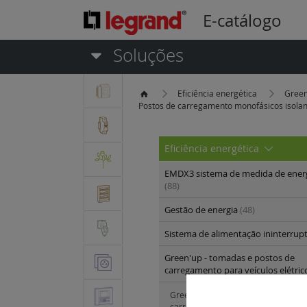
E-catálogo
Soluções
Eficiência energética
Green
Postos de carregamento monofásicos isolan
Eficiência energética
EMDX3 sistema de medida de energi
(88)
Gestão de energia
(48)
Sistema de alimentação ininterrup
Green'up - tomadas e postos de
carregamento para veículos elétri
Green'up Access - kit pronto a insta
carregamento de veículos elétricos