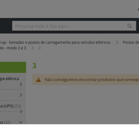
Pesq
Pesquisa
'up - tomadas e postos de carregamento para veículos elétricos
Postos d
te - modo 2 e 3
3
3
a elétrica
Não conseguimos encontrar produtos que corresp
ta (UPS)
(53)
cos
(32)
lar para
(1)