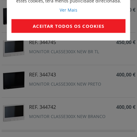
estes cookies, terá menos publicidade direcionada.
REF. 344746
450,00 €
Ver Mais
MONITOR CLASSE300X NEW PR TL
ACEITAR TODOS OS COOKIES
REF. 344745
450,00 €
MONITOR CLASSE300X NEW BR TL
REF. 344743
400,00 €
MONITOR CLASSE300X NEW PRETO
REF. 344742
400,00 €
MONITOR CLASSE300X NEW BRANCO