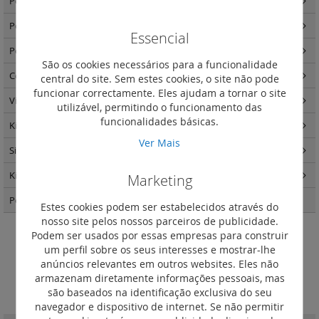
Postos internos Novo Classe 100 vídeo
(4)
Postos internos Novo Classe 100 áudio
(2)
Essencial
Postos internos Novo Classe 100 - acessórios
(3)
São os cookies necessários para a funcionalidade
Componentes de sistema
(14)
central do site. Sem estes cookies, o site não pode
funcionar correctamente. Eles ajudam a tornar o site
Video controlo para porteiros
(1)
utilizável, permitindo o funcionamento das
funcionalidades básicas.
Kits video e áudio porteiros
(8)
Ver Mais
Sistema IP
(8)
Kits videoporteiros
(8)
Marketing
Postos externos Linha 5000
(37)
Estes cookies podem ser estabelecidos através do
nosso site pelos nossos parceiros de publicidade.
Podem ser usados por essas empresas para construir
Monitores Classe 300x
um perfil sobre os seus interesses e mostrar-lhe
anúncios relevantes em outros websites. Eles não
Definir
armazenam diretamente informações pessoais, mas
Ordenar por
Ordenação
são baseados na identificação exclusiva do seu
Decrescent
navegador e dispositivo de internet. Se não permitir