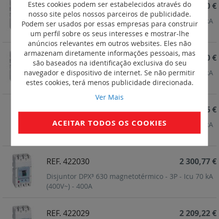
Estes cookies podem ser estabelecidos através do
REF. 422035
2 993,60 €
nosso site pelos nossos parceiros de publicidade.
Disjuntor DPX³ 630 magnetotérmico - 4P - Icu 70 kA
Podem ser usados por essas empresas para construir
(400V~) - 400A
um perfil sobre os seus interesses e mostrar-lhe
anúncios relevantes em outros websites. Eles não
armazenam diretamente informações pessoais, mas
REF. 422034
2 941,30 €
são baseados na identificação exclusiva do seu
navegador e dispositivo de internet. Se não permitir
Disjuntor DPX³ 630 magnetotérmico - 4P - Icu 70 kA
estes cookies, terá menos publicidade direcionada.
(400V~) - 320A
Ver Mais
REF. 422032
2 875,86 €
ACEITAR TODOS OS COOKIES
Disjuntor DPX³ 630 magnetotérmico - 3P - Icu 70 kA
(400V~) - 630A
REF. 422030
2 300,77 €
Disjuntor DPX³ 630 magnetotérmico - 3P - Icu 70 kA
(400V~) - 400A
REF. 422029
2 209,22 €