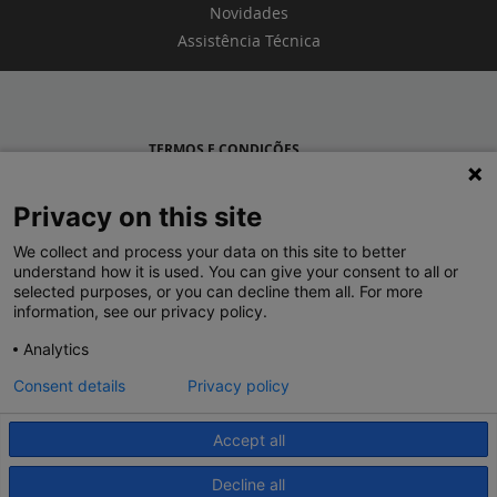
Novidades
Assistência Técnica
TERMOS E CONDIÇÕES
POLÍTICA DE PRIVACIDADE
Privacy on this site
LEGRAND PORTUGAL
We collect and process your data on this site to better
understand how it is used. You can give your consent to all or
GRUPO LEGRAND NO MUNDO
selected purposes, or you can decline them all. For more
information, see our privacy policy.
Analytics
Consent details
Privacy policy
Accept all
© 2020 Legrand. Todos os direitos reservados.
Decline all