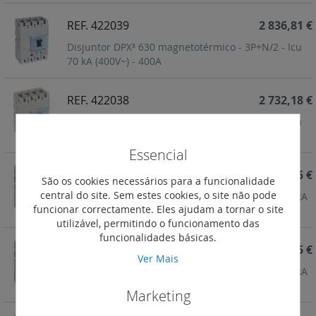
REF. 422039
2 836,81 €
Disjuntor DPX³ 630 magnetotérmico - 3P+N/2 - Icu
70 kA (400V~) - 400A
REF. 422038
2 732,18 €
Disjuntor DPX³ 630 magnetotérmico - 3P+N/2 - Icu
70 kA (400V~) - 320A
Essencial
REF. 422037
3 385,75 €
São os cookies necessários para a funcionalidade
central do site. Sem estes cookies, o site não pode
Disjuntor DPX³ 630 magnetotérmico - 4P - Icu 70 kA
funcionar correctamente. Eles ajudam a tornar o site
(400V~) - 630A
utilizável, permitindo o funcionamento das
funcionalidades básicas.
REF. 422036
3 385,75 €
Ver Mais
Disjuntor DPX³ 630 magnetotérmico - 4P - Icu 70 kA
(400V~) - 500A
Marketing