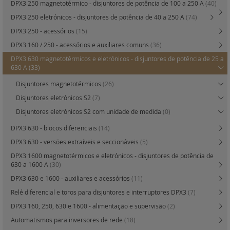
DPX3 250 magnetotérmico - disjuntores de potência de 100 a 250 A
(40)
DPX3 250 eletrónicos - disjuntores de potência de 40 a 250 A
(74)
DPX3 250 - acessórios
(15)
DPX3 160 / 250 - acessórios e auxiliares comuns
(36)
DPX3 630 magnetotérmicos e eletrónicos - disjuntores de potência de 25 a
630 A
(33)
Disjuntores magnetotérmicos
(26)
Disjuntores eletrónicos S2
(7)
Disjuntores eletrónicos S2 com unidade de medida
(0)
DPX3 630 - blocos diferenciais
(14)
DPX3 630 - versões extraíveis e seccionáveis
(5)
DPX3 1600 magnetotérmicos e eletrónicos - disjuntores de potência de
630 a 1600 A
(30)
DPX3 630 e 1600 - auxiliares e acessórios
(11)
Relé diferencial e toros para disjuntores e interruptores DPX3
(7)
DPX3 160, 250, 630 e 1600 - alimentação e supervisão
(2)
Automatismos para inversores de rede
(18)