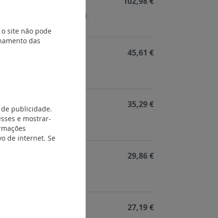
102,98 €
 3P 100 A - 400 V ~ - 3 mód.
 o site não pode
ionamento das
45,61 €
 3P 63 A - 400 V ~ - 3 mód.
35,29 €
 de publicidade.
esses e mostrar-
 3P 40 A - 400 V ~ - 3 mód.
ormações
o de internet. Se
29,86 €
 3P 32 A - 400 V ~ - 2 mód.
27,19 €