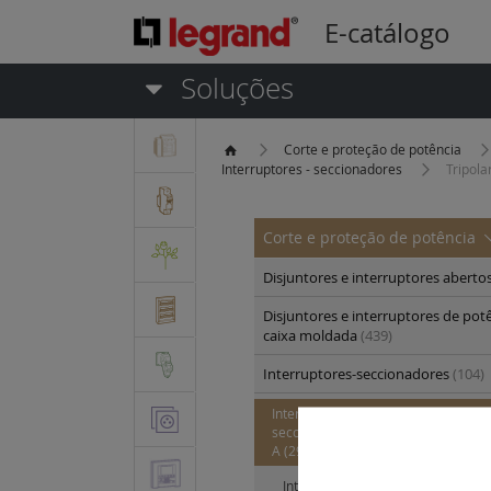
E-catálogo
Soluções
Corte e proteção de potência
Interruptores - seccionadores
Tripola
Corte e proteção de potência
Disjuntores e interruptores aberto
Disjuntores e interruptores de pot
caixa moldada
(439)
Interruptores-seccionadores
(104)
Interruptores - seccionadores DX3-I
seccionamento de cabeça da instal
A
(29)
Interruptores - seccionadores par