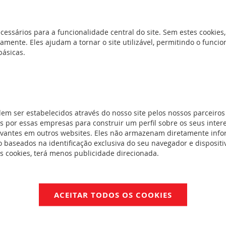
REF. 406469
Interruptores seccionadores DX3-IS -
cessários para a funcionalidade central do site. Sem estes cookies,
amente. Eles ajudam a tornar o site utilizável, permitindo o func
0 V~
(2)
básicas.
REF. 406461
Interruptores seccionadores DX3-IS -
REF. 406460
seccionadores
dem ser estabelecidos através do nosso site pelos nossos parceiros
em calha
 por essas empresas para construir um perfil sobre os seus inter
Interruptores seccionadores DX3-IS -
evantes em outros websites. Eles não armazenam diretamente inf
S - 160 a 630
 baseados na identificação exclusiva do seu navegador e dispositiv
)
es cookies, terá menos publicidade direcionada.
REF. 406459
S - 800 a 1600
Interruptores seccionadores DX3-IS -
nalização
(9)
ACEITAR TODOS OS COOKIES
 de
REF. 406457
S -