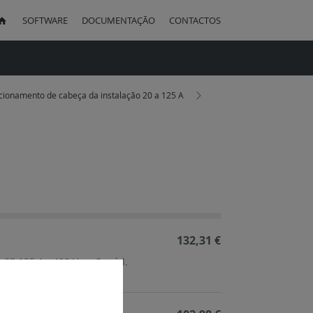
SOFTWARE
DOCUMENTAÇÃO
CONTACTOS
uisa
eccionamento de cabeça da instalação 20 a 125 A
ação
cente
132,31 €
 3P 125 A - 400 V ~ - 3 mód.