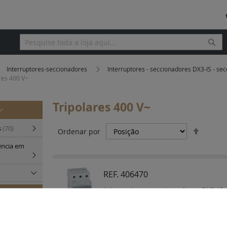
Pesq
Pesquisa
Interruptores-seccionadores
Interruptores - seccionadores DX3-IS - s
res 400 V~
Tripolares 400 V~
Definir
s
(70)
Ordenar por
Orden
ência em
Decres
REF. 406470
Interruptores seccionadores DX3-IS -
S -
ação 20 a 125
a disparo à