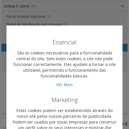
Linkeo C cobre
(31)
Placas frontais Keystone
(5)
Painel de interligação para equipar
(1)
Linkeo C cat. 6 - cordões
(9)
Linkeo C cat. 6A - cordões
(8)
Essencial
Linkeo C cat. 6 - tomadas RJ45
(2)
São os cookies necessários para a funcionalidade
central do site. Sem estes cookies, o site não pode
Linkeo C cat. 6A - tomadas RJ45
(1)
funcionar correctamente. Eles ajudam a tornar o site
Linkeo C conectores Keystone RJ45
(5)
utilizável, permitindo o funcionamento das
funcionalidades básicas.
Ver Mais
Linkeo C cat. 6 - tomadas RJ45
Definir
Marketing
Ordenar por
Ordenação
Decrescent
Estes cookies podem ser estabelecidos através do
nosso site pelos nossos parceiros de publicidade.
Podem ser usados por essas empresas para construir
REF. 632903
41,15 €
um perfil sobre os seus interesses e mostrar-lhe