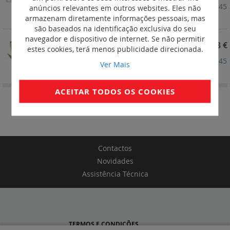
Adaptador 2 módulos. 1 porta + 10 conectores RJ 45
anúncios relevantes em outros websites. Eles não
Cat. 6 UTP
armazenam diretamente informações pessoais, mas
são baseados na identificação exclusiva do seu
navegador e dispositivo de internet. Se não permitir
REF. 632902
44,73 €
estes cookies, terá menos publicidade direcionada.
Adaptador 2 módulos. 1 porta + 10 conectores RJ 45
Ver Mais
Cat. 6 FTP
ACEITAR TODOS OS COOKIES
Contactos
Novidades
Assistência Técnica
TERMOS E CONDIÇÕES