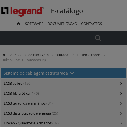
E-catálogo
SOFTWARE
DOCUMENTAÇÃO
CONTACTOS
Pesquisa
Sistema de cablagem estruturada
Linkeo C cobre
Linkeo C cat. 6 - tomadas RJ45
Sistema de cablagem estruturada
LCS3 cobre
(150)
LCS3 fibra ótica
(140)
LCS3 quadros e armários
(34)
LCS3 distribuição de energia
(25)
Linkeo - Quadros e Armários
(87)