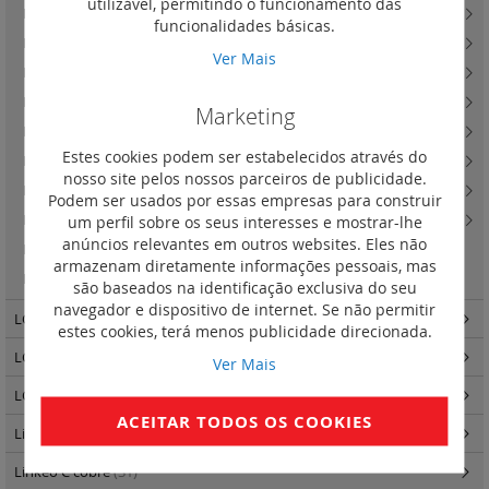
utilizável, permitindo o funcionamento das
LCS3 cat. 6 - equipamentos e acessórios
(9)
funcionalidades básicas.
LCS3 cat. 6 - cabos e cordões
(49)
Ver Mais
LCS3 cat. 6 - tomadas RJ45 cat. 6 - Mosaic
(9)
LCS3 cat. 6 - tomadas especiais RJ45 cat. 6 - Soliroc e Plexo
(5)
Marketing
LCS3 cat. 7 - cabos e cordões
(1)
Estes cookies podem ser estabelecidos através do
LCS3 cat. 8, 6A e 6 - produtos adicionais e duplicadores
(4)
nosso site pelos nossos parceiros de publicidade.
LCS3 cat. 8 6A e 6 - tomadas e paineis e unidades e cabos para voz
(3)
Podem ser usados por essas empresas para construir
um perfil sobre os seus interesses e mostrar-lhe
LCS3 cat. 8, 6A e 6 - acessórios
(10)
anúncios relevantes em outros websites. Eles não
LCS3 cat. 8
(2)
armazenam diretamente informações pessoais, mas
LCS3 cat. 6A - ficha de ligação rápida RJ 45 cat 6A STP
(1)
são baseados na identificação exclusiva do seu
navegador e dispositivo de internet. Se não permitir
LCS3 fibra ótica
(140)
estes cookies, terá menos publicidade direcionada.
LCS3 quadros e armários
(34)
Ver Mais
LCS3 distribuição de energia
(25)
ACEITAR TODOS OS COOKIES
Linkeo - Quadros e Armários
(87)
Linkeo C cobre
(31)