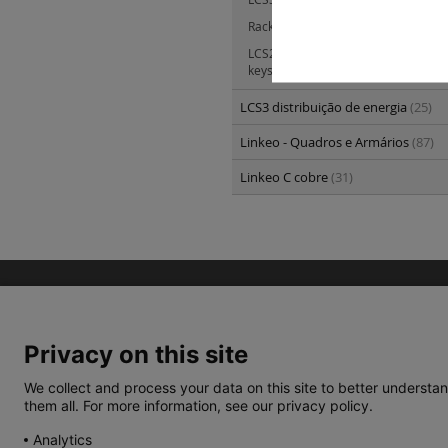
Rack mural para quadros estanque
LCS2 - painéis de interligação, cone
keystone, caixa saliente e chicotes c
LCS3 distribuição de energia
(25)
Linkeo - Quadros e Armários
(87)
Linkeo C cobre
(31)
Privacy on this site
We collect and process your data on this site to better understan
them all. For more information, see our privacy policy.
TERMOS E CONDIÇÕES
POLÍTICA DE PRIVACIDA
Analytics