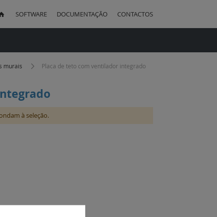
SOFTWARE
DOCUMENTAÇÃO
CONTACTOS
uisa
os murais
Placa de teto com ventilador integrado
integrado
ondam à seleção.