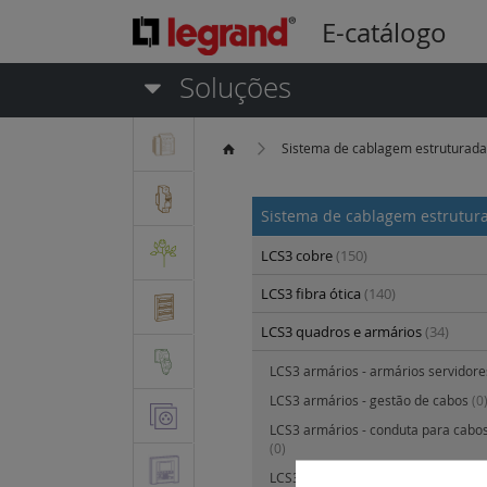
E-catálogo
Soluções
Sistema de cablagem estruturad
Sistema de cablagem estrutu
LCS3 cobre
(150)
LCS3 fibra ótica
(140)
LCS3 quadros e armários
(34)
LCS3 armários - armários servidor
LCS3 armários - gestão de cabos
(0
LCS3 armários - conduta para cabos
(0)
LCS3 armários - ponte para cabos e