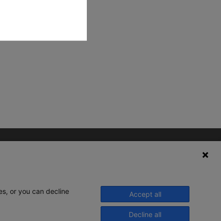
es, or you can decline
Accept all
Decline all
© 2020 Legrand. Todos os direitos