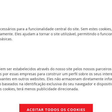
tenção térmica
m e acessórios
cessários para a funcionalidade central do site. Sem estes cookies,
amente. Eles ajudam a tornar o site utilizável, permitindo o func
rios
(9)
básicas.
uadros murais
urais
(0)
ento pesado
dem ser estabelecidos através do nosso site pelos nossos parceiros
 por essas empresas para construir um perfil sobre os seus inter
grado
(0)
evantes em outros websites. Eles não armazenam diretamente inf
 baseados na identificação exclusiva do seu navegador e dispositiv
es cookies, terá menos publicidade direcionada.
ACEITAR TODOS OS COOKIES