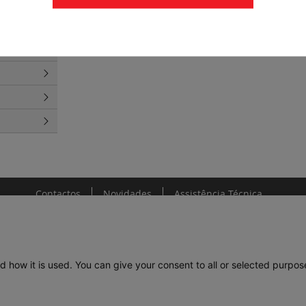
s
(10)
ctores
at. 6
(1)
Contactos
Novidades
Assistência Técnica
d how it is used. You can give your consent to all or selected purpos
DE
LEGRAND PORTUGAL
GRUPO LEGRAND NO MUNDO