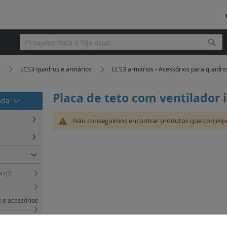
Pesq
Pesquisa
a
LCS3 quadros e armários
LCS3 armários - Acessórios para quadr
Placa de teto com ventilador 
rada
Não conseguimos encontrar produtos que corresp
es
(0)
)
 e acessórios
 acessórios