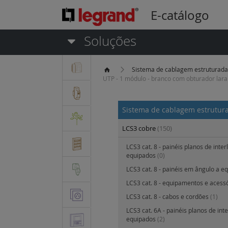
E-catálogo
Soluções
Sistema de cablagem estruturad
UTP - 1 módulo - branco com obturador lara
Sistema de cablagem estrutu
LCS3 cobre
(150)
LCS3 cat. 8 - painéis planos de inter
equipados
(0)
LCS3 cat. 8 - painéis em ângulo a e
LCS3 cat. 8 - equipamentos e acess
LCS3 cat. 8 - cabos e cordões
(1)
LCS3 cat. 6A - painéis planos de int
equipados
(2)