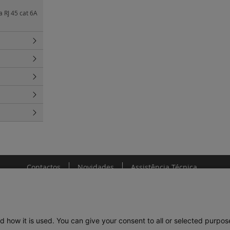
a RJ 45 cat 6A
Contactos
Novidades
Assistência Técnica
d how it is used. You can give your consent to all or selected purpos
DE
LEGRAND PORTUGAL
GRUPO LEGRAND NO MUNDO