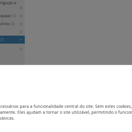
erligação a
equipar
(1)
sórios
(2)
(7)
obturador
obturador
cessários para a funcionalidade central do site. Sem estes cookies,
 módulos
(2)
amente. Eles ajudam a tornar o site utilizável, permitindo o func
básicas.