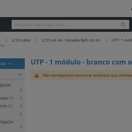
Pesq
Pesquisa
a
LCS3 cobre
LCS3 cat. 6A - tomadas RJ45 cat. 6A
UTP - 1 mód
nja
UTP - 1 módulo - branco com 
rada
Não conseguimos encontrar produtos que corresp
ligação
quipar
(0)
órios
(0)
erligação