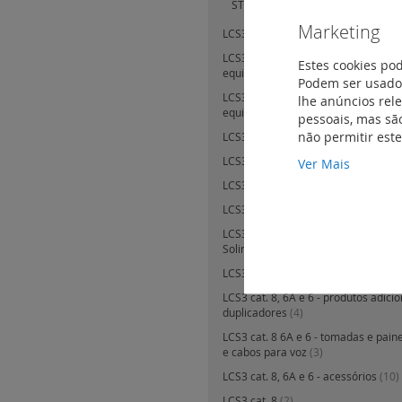
STP com controlo de acessos - 2
Marketing
LCS3 C cat. 6A - tomada Keystone R
LCS3 cat. 6 - painéis planos de inter
Estes cookies po
equipados
(3)
Podem ser usados
LCS3 cat. 6 - painéis planos de inter
lhe anúncios rel
equipar
(4)
pessoais, mas são
não permitir est
LCS3 cat. 6 - painéis em ângulo a e
LCS3 cat. 6 - equipamentos e acess
Ver Mais
LCS3 cat. 6 - cabos e cordões
(49)
LCS3 cat. 6 - tomadas RJ45 cat. 6 - 
LCS3 cat. 6 - tomadas especiais RJ45 
Soliroc e Plexo
(5)
LCS3 cat. 7 - cabos e cordões
(1)
LCS3 cat. 8, 6A e 6 - produtos adicio
duplicadores
(4)
LCS3 cat. 8 6A e 6 - tomadas e pain
e cabos para voz
(3)
LCS3 cat. 8, 6A e 6 - acessórios
(10)
LCS3 cat. 8
(2)