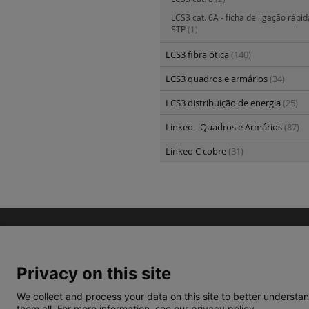
LCS3 cat. 6A - ficha de ligação rápid
STP
(1)
LCS3 fibra ótica
(140)
LCS3 quadros e armários
(34)
LCS3 distribuição de energia
(25)
Linkeo - Quadros e Armários
(87)
Linkeo C cobre
(31)
Privacy on this site
We collect and process your data on this site to better understan
them all. For more information, see our privacy policy.
TERMOS E CONDIÇÕES
POLÍTICA DE PRIVACIDA