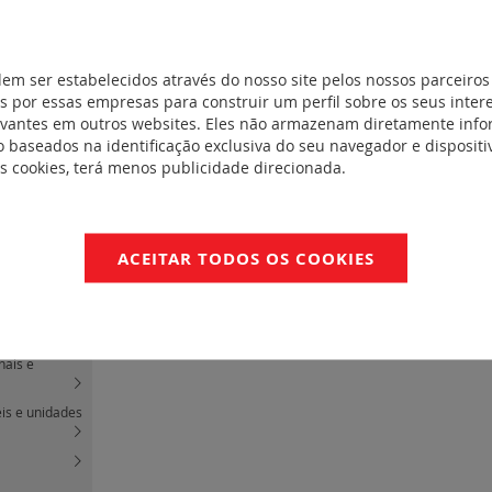
 módulos
(0)
J45 cat.6A
(2)
ligação
dem ser estabelecidos através do nosso site pelos nossos parceiros
 por essas empresas para construir um perfil sobre os seus inter
ligação a
evantes em outros websites. Eles não armazenam diretamente inf
 baseados na identificação exclusiva do seu navegador e dispositiv
es cookies, terá menos publicidade direcionada.
quipar
(0)
órios
(9)
ACEITAR TODOS OS COOKIES
Mosaic
(9)
cat. 6 -
nais e
eis e unidades