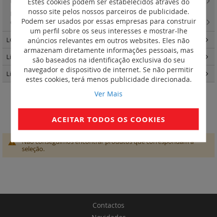
Estes cookies podem ser estabelecidos através do
Rack mural para quadros estanques
(10)
nosso site pelos nossos parceiros de publicidade.
LCS2 - painéis de interligação, conectores keystone, caixa saliente e
Podem ser usados por essas empresas para construir
chicotes cat. 6
(1)
um perfil sobre os seus interesses e mostrar-lhe
anúncios relevantes em outros websites. Eles não
LCS3 distribuição de energia
(25)
armazenam diretamente informações pessoais, mas
Linkeo - Quadros e Armários
(87)
são baseados na identificação exclusiva do seu
navegador e dispositivo de internet. Se não permitir
Linkeo C cobre
(31)
estes cookies, terá menos publicidade direcionada.
Ver Mais
Reforço para suporte de
equipamento pesado 19''
ACEITAR TODOS OS COOKIES
Não conseguimos encontrar produtos que correspondam à
seleção.
Contactos