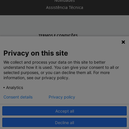
Novidades
Assistência Técnica
TERMOS E CONDIÇÕES
POLÍTICA DE PRIVACIDADE
Privacy on this site
LEGRAND PORTUGAL
We collect and process your data on this site to better
understand how it is used. You can give your consent to all or
GRUPO LEGRAND NO MUNDO
selected purposes, or you can decline them all. For more
information, see our privacy policy.
Analytics
Consent details
Privacy policy
Accept all
© 2020 Legrand. Todos os direitos reservados.
Decline all