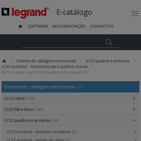
E-catálogo
SOFTWARE
DOCUMENTAÇÃO
CONTACTOS
Pesquisa
Sistema de cablagem estruturada
LCS3 quadros e armários
LCS3 armários - Acessórios para quadros murais
Reforço para suporte de equipamento pesado 19''
Sistema de cablagem estruturada
LCS3 cobre
(150)
LCS3 fibra ótica
(140)
LCS3 quadros e armários
(34)
LCS3 armários - armários servidores
(0)
LCS3 armários - gestão de cabos
(0)