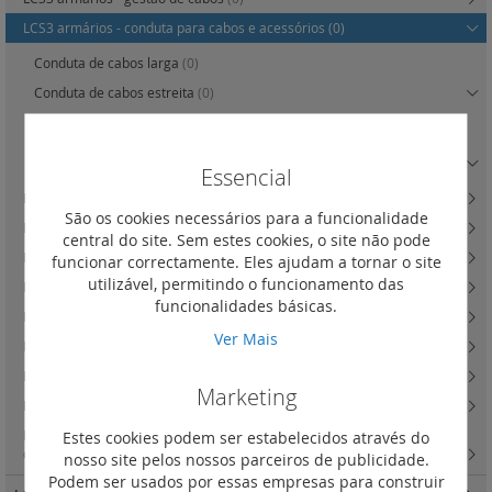
LCS3 armários - conduta para cabos e acessórios
(0)
Conduta de cabos larga
(0)
Conduta de cabos estreita
(0)
Separador para condutas de cabos
(0)
Tampas e topos para condutas de cabos
(0)
Essencial
LCS3 armários - ponte para cabos e acessórios
(0)
São os cookies necessários para a funcionalidade
LCS3 armários - corredores de contenção térmica
(0)
central do site. Sem estes cookies, o site não pode
LCS3 armários - MiniCube
(0)
funcionar correctamente. Eles ajudam a tornar o site
utilizável, permitindo o funcionamento das
LCS3 armários - perfis de montagem e acessórios de cablagem
(0)
funcionalidades básicas.
LCS3 armários - racks 19'' e acessórios
(9)
Ver Mais
LCS3 armários - Acessórios para quadros murais
(0)
LCS3 armários - acessórios 19''
(14)
Marketing
Rack mural para quadros estanques
(10)
LCS2 - painéis de interligação, conectores keystone, caixa saliente e
Estes cookies podem ser estabelecidos através do
chicotes cat. 6
(1)
nosso site pelos nossos parceiros de publicidade.
Podem ser usados por essas empresas para construir