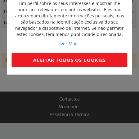
LCS3 distribuição de energia
(25)
um perfil sobre os seus interesses e mostrar-lhe
anúncios relevantes em outros websites. Eles não
Linkeo - Quadros e Armários
(87)
armazenam diretamente informações pessoais, mas
são baseados na identificação exclusiva do seu
Linkeo C cobre
(31)
navegador e dispositivo de internet. Se não permitir
estes cookies, terá menos publicidade direcionada.
Separador para condutas de cabos
Ver Mais
Não conseguimos encontrar produtos que correspondam à
ACEITAR TODOS OS COOKIES
seleção.
Contactos
Novidades
Assistência Técnica