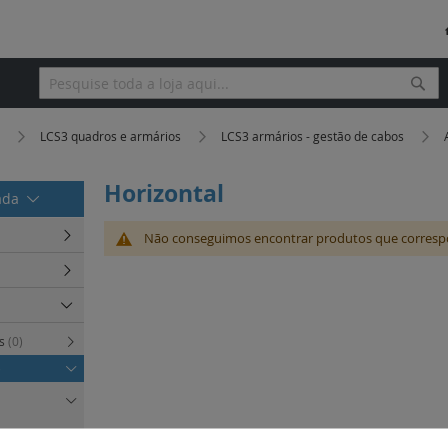
Pesq
Pesquisa
a
LCS3 quadros e armários
LCS3 armários - gestão de cabos
Horizontal
rada
Não conseguimos encontrar produtos que corresp
es
(0)
)