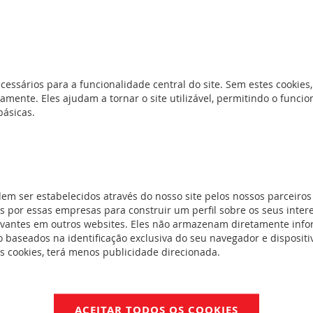
lescópica
(0)
ra cabos
(0)
is
(0)
cessários para a funcionalidade central do site. Sem estes cookies,
amente. Eles ajudam a tornar o site utilizável, permitindo o func
básicas.
 e acessórios
 acessórios
tenção térmica
dem ser estabelecidos através do nosso site pelos nossos parceiros
 por essas empresas para construir um perfil sobre os seus inter
evantes em outros websites. Eles não armazenam diretamente inf
 baseados na identificação exclusiva do seu navegador e dispositiv
m e acessórios
es cookies, terá menos publicidade direcionada.
rios
(9)
uadros murais
ACEITAR TODOS OS COOKIES