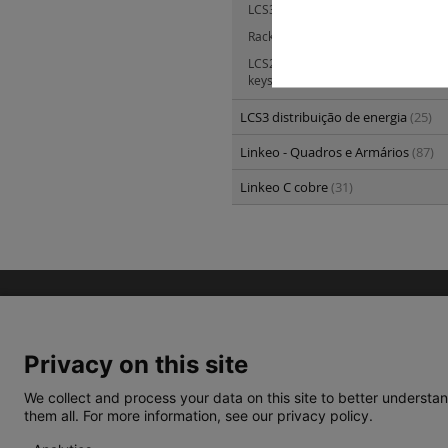
LCS3 armários - acessórios 19''
(14)
Rack mural para quadros estanque
LCS2 - painéis de interligação, cone
keystone, caixa saliente e chicotes c
LCS3 distribuição de energia
(25)
Linkeo - Quadros e Armários
(87)
Linkeo C cobre
(31)
Privacy on this site
We collect and process your data on this site to better understan
them all. For more information, see our privacy policy.
TERMOS E CONDIÇÕES
POLÍTICA DE PRIVACIDA