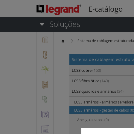
E-catálogo
Soluções
Sistema de cablagem estruturad
Sistema de cablagem estrutu
LCS3 cobre
(150)
LCS3 fibra ótica
(140)
LCS3 quadros e armários
(34)
LCS3 armários - armários servidor
LCS3 armários - gestão de cabos
(0
Anel guia cabos
(0)
Vertical
(0)