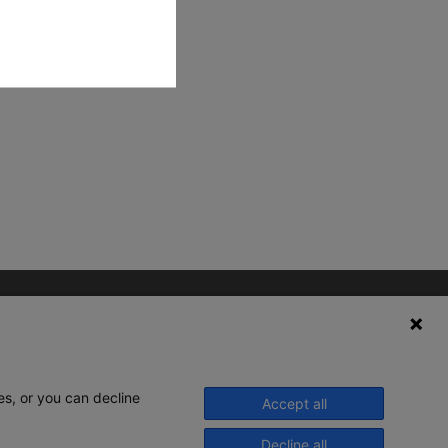
es, or you can decline
Accept all
Decline all