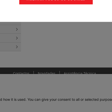
s
(10)
ctores
at. 6
(1)
Contactos
Novidades
Assistência Técnica
d how it is used. You can give your consent to all or selected purpos
DE
LEGRAND PORTUGAL
GRUPO LEGRAND NO MUNDO