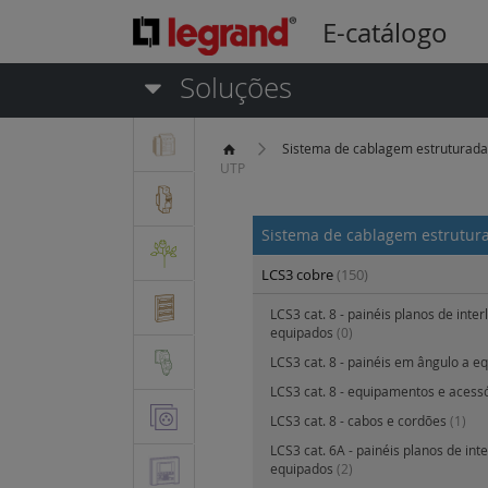
E-catálogo
Soluções
Sistema de cablagem estruturad
UTP
Sistema de cablagem estrutu
LCS3 cobre
(150)
LCS3 cat. 8 - painéis planos de inter
equipados
(0)
LCS3 cat. 8 - painéis em ângulo a e
LCS3 cat. 8 - equipamentos e acess
LCS3 cat. 8 - cabos e cordões
(1)
LCS3 cat. 6A - painéis planos de int
equipados
(2)