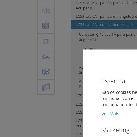
LCS3 cat. 6A - painéis planos de int
equipar
(0)
LCS3 cat. 6A - painéis em ângulo a 
LCS3 cat. 6A - equipamentos e aces
Conector RJ 45 cat. 6A para paine
ângulo
(2)
UTP
(1)
STP
(1)
Acessórios comuns aos painéis p
ângulo
(0)
Essencial
Acessórios específicos para os pa
(0)
São os cookies ne
LCS3 cat. 6A - cabos e cordões
(37)
funcionar correct
funcionalidades 
LCS3 cat. 6A - tomadas RJ45 cat. 6A
LCS3 C cat. 6A - tomada Keystone R
Ver Mais
LCS3 cat. 6 - painéis planos de inter
equipados
(3)
Marketing
LCS3 cat. 6 - painéis planos de inter