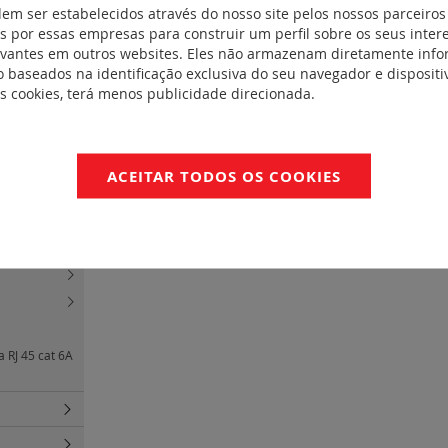
dem ser estabelecidos através do nosso site pelos nossos parceiros
 por essas empresas para construir um perfil sobre os seus inter
quipar
(0)
evantes em outros websites. Eles não armazenam diretamente inf
órios
(9)
 baseados na identificação exclusiva do seu navegador e dispositiv
es cookies, terá menos publicidade direcionada.
Mosaic
(9)
cat. 6 -
ACEITAR TODOS OS COOKIES
nais e
eis e unidades
a RJ 45 cat 6A