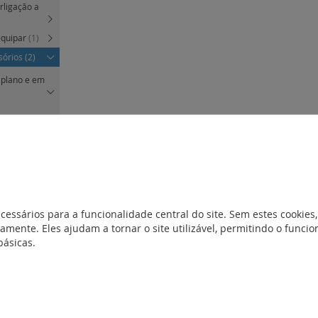
erligação a
equipar
(1)
sórios
(2)
l plano e em
lanos e em
inéis planos
cessários para a funcionalidade central do site. Sem estes cookies,
amente. Eles ajudam a tornar o site utilizável, permitindo o func
básicas.
(7)
J45 cat.6A
(2)
ligação
ligação a