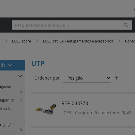
Pesq
Pesquisa
a
LCS3 cobre
LCS3 cat. 6A - equipamentos e acessórios
Conec
UTP
rada
Definir
Ordenar por
Orden
ligação
Decres
quipar
(0)
REF. 033773
órios
(0)
LCS3 - Conjunto 6 conectores RJ 45 
erligação