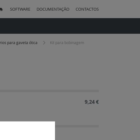
SOFTWARE
DOCUMENTAÇÃO
CONTACTOS
uisa
ios para gaveta ótica
Kit para bobinagem
ação
cente
9,24 €