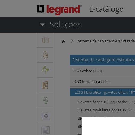
E-catálogo
Soluções
Sistema de cablagem estruturad
Sistema de cablagem estrutu
LCS3 cobre
(150)
LCS3 fibra ótica
(140)
LCS3 fibra ótica - gavetas óticas 19'
Gavetas óticas 19'' equipadas
(11
Gavetas modulares óticas 19''
(4)
Blocos de fibra ótica
(17)
Blocos de cobre para gaveta ótic
Acessórios para gaveta ótica
(4)