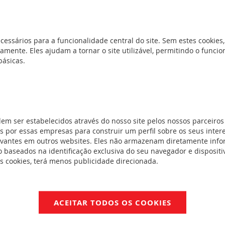
cessários para a funcionalidade central do site. Sem estes cookies,
amente. Eles ajudam a tornar o site utilizável, permitindo o func
básicas.
'' e máquina
es de cola e
s de cravação
dem ser estabelecidos através do nosso site pelos nossos parceiros
 por essas empresas para construir um perfil sobre os seus inter
evantes em outros websites. Eles não armazenam diretamente inf
ta e muito alta
 baseados na identificação exclusiva do seu navegador e dispositiv
es cookies, terá menos publicidade direcionada.
óticos pré
 tomadas de
ACEITAR TODOS OS COOKIES