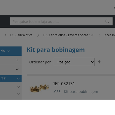
Pesq
Pesquisa
a
LCS3 fibra ótica
LCS3 fibra ótica - gavetas óticas 19''
Acessór
Kit para bobinagem
rada
Definir
Ordenar por
Orden
Decres
'
(36)
REF. 032131
)
LCS3 - Kit para bobinagem
a
(1)